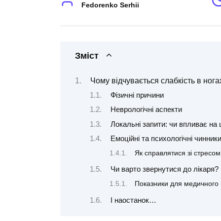
Fedorenko Serhii
Зміст
Чому відчувається слабкість в нога
Фізичні причини
Неврологічні аспекти
Локальні запити: чи впливає на 
Емоційні та психологічні чинник
Як справлятися зі стресом
Чи варто звернутися до лікаря?
Показники для медичного
І наостанок…