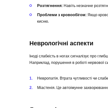
Розтягнення:
Навіть незначне розтягн
Проблеми з кровообігом:
Якщо кровоо
кисню.
Неврологічні аспекти
Іноді слабкість в ногах сигналізує про гли
Наприклад, порушення в роботі нервової си
Невропатія. Втрата чутливості чи слаб
Міастенія. Це автоімунне захворювання,