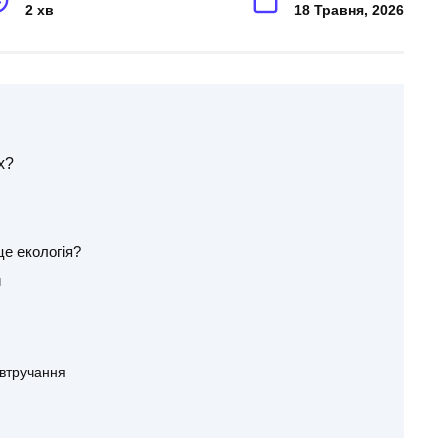
2 хв
18 Травня, 2026
х?
це екологія?
и
 втручання