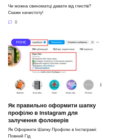
Чи можна свиноматці давати від глистів?
Скажи начистоту!
0
РІЗНЕ
Як правильно оформити шапку
профілю в Instagram для
залучення фоловерів
Як Оформити Шапку Профілю в Інстаграмі:
Повний Гід