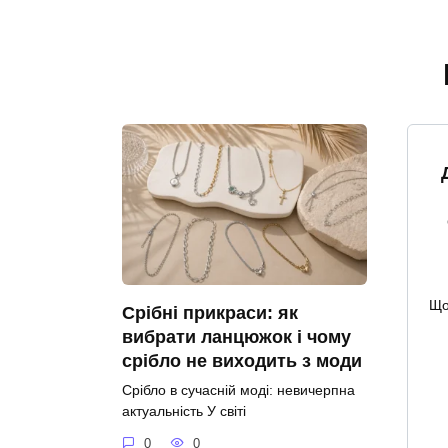
Що
Срібні прикраси: як
вибрати ланцюжок і чому
срібло не виходить з моди
Срібло в сучасній моді: невичерпна
актуальність У світі
0
0