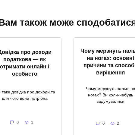
Вам також може сподобатис
Чому мерзнуть паль
Довідка про доходи
на ногах: основні
податкова — як
причини та способ
отримати онлайн і
вирішення
особисто
Чому мерзнуть пальці н
 таке довідка про доходи та
ногах? Ви коли-небудь
для чого вона потрібна
задумувалися
0
1
0
2