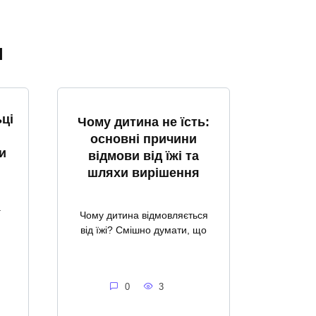
я
ці
Чому дитина не їсть:
основні причини
и
відмови від їжі та
шляхи вирішення
а
Чому дитина відмовляється
від їжі? Смішно думати, що
0
3