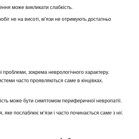
ення може викликати слабкість.
біг не на висоті, м’язи не отримують достатньо
бші проблеми, зокрема неврологічного характеру.
стеми часто проявляються саме в кінцівках.
кість може бути симптомом периферичної невропатії.
 яке послаблює м’язи і часто починається саме з ніг.