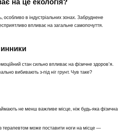
ає на це екологія?
ь, особливо в індустріальних зонах. Забруднене
несприятливо впливає на загальне самопочуття.
чинники
емоційний стан сильно впливає на фізичне здоров’я.
вально вибивають з-під ніг грунт. Чув таке?
 займають не менш важливе місце, ніж будь-яка фізична
 з терапевтом може поставити ноги на місце —