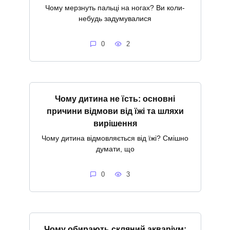
Чому мерзнуть пальці на ногах? Ви коли-
небудь задумувалися
0
2
Чому дитина не їсть: основні
причини відмови від їжі та шляхи
вирішення
Чому дитина відмовляється від їжі? Смішно
думати, що
0
3
Чому обирають скляний акваріум: