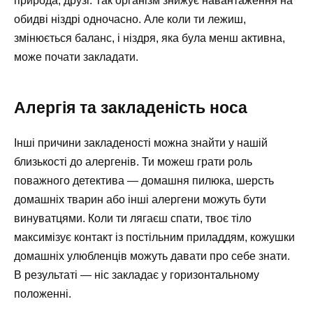
природа, друзі. Так організм знижує навантаження на
обидві ніздрі одночасно. Але коли ти лежиш,
змінюється баланс, і ніздря, яка була менш активна,
може почати закладати.
Алергія та закладеність носа
Інші причини закладеності можна знайти у нашій
близькості до алергенів. Ти можеш грати роль
поважного детектива — домашня пилюка, шерсть
домашніх тварин або інші алергени можуть бути
винуватцями. Коли ти лягаєш спати, твоє тіло
максимізує контакт із постільним приладдям, кожушки
домашніх улюбленців можуть давати про себе знати.
В результаті — ніс закладає у горизонтальному
положенні.