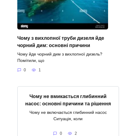
Чому з вихлопної труби дизеля йде
чорний дим: основні причини
Чому йде чорний дим з вихлопної дизель?
Помітили, що
0
1
Чому не вмикається глибинний
насос: основні причини та рішення
Чому не включається глибинний насос
Ситуація, коли
0
2