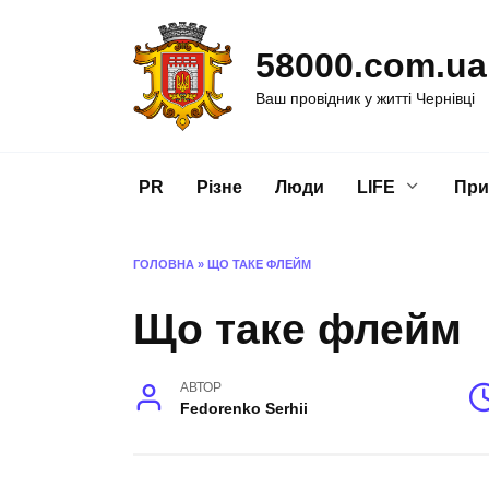
Перейти
до
58000.com.ua
вмісту
Ваш провідник у житті Чернівці
PR
Різне
Люди
LIFE
При
ГОЛОВНА
»
ЩО ТАКЕ ФЛЕЙМ
Що таке флейм
АВТОР
Fedorenko Serhii