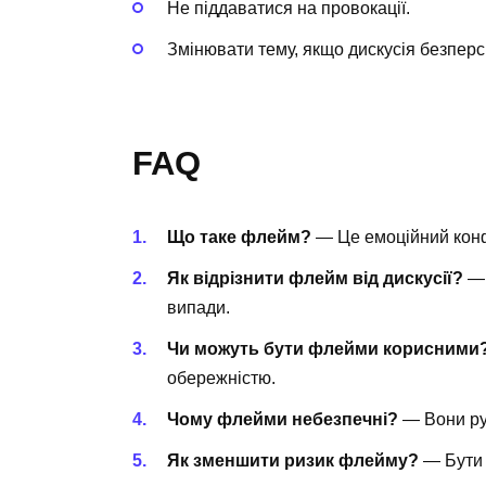
Не піддаватися на провокації.
Змінювати тему, якщо дискусія безперс
FAQ
Що таке флейм?
— Це емоційний конфл
Як відрізнити флейм від дискусії?
— 
випади.
Чи можуть бути флейми корисними
обережністю.
Чому флейми небезпечні?
— Вони ру
Як зменшити ризик флейму?
— Бути 