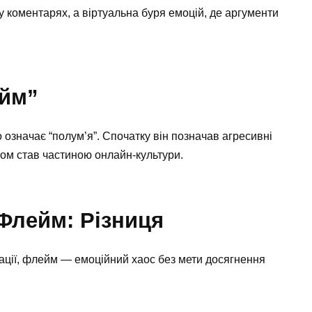
у коментарях, а віртуальна буря емоцій, де аргументи
ейм”
о означає “полум’я”. Спочатку він позначав агресивні
асом став частиною онлайн-культури.
 Флейм: Різниця
ації, флейм — емоційний хаос без мети досягнення