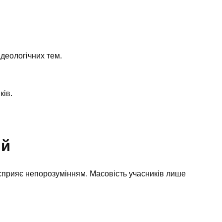
ідеологічних тем.
ків.
ий
 сприяє непорозумінням. Масовість учасників лише