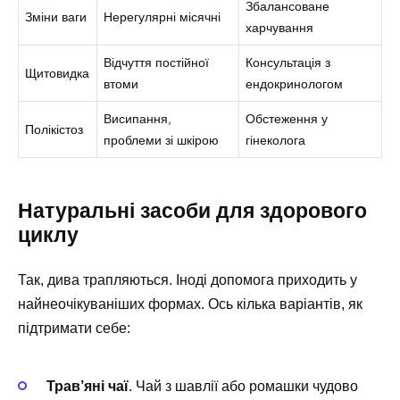
Збалансоване
Зміни ваги
Нерегулярні місячні
харчування
Відчуття постійної
Консультація з
Щитовидка
втоми
ендокринологом
Висипання,
Обстеження у
Полікістоз
проблеми зі шкірою
гінеколога
Натуральні засоби для здорового
циклу
Так, дива трапляються. Іноді допомога приходить у
найнеочікуваніших формах. Ось кілька варіантів, як
підтримати себе:
Трав’яні чаї
. Чай з шавлії або ромашки чудово