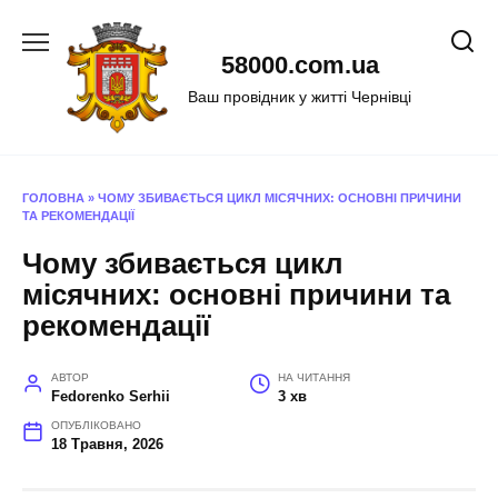
Перейти
до
58000.com.ua
вмісту
Ваш провідник у житті Чернівці
ГОЛОВНА
»
ЧОМУ ЗБИВАЄТЬСЯ ЦИКЛ МІСЯЧНИХ: ОСНОВНІ ПРИЧИНИ
ТА РЕКОМЕНДАЦІЇ
Чому збивається цикл
місячних: основні причини та
рекомендації
АВТОР
НА ЧИТАННЯ
Fedorenko Serhii
3 хв
ОПУБЛІКОВАНО
18 Травня, 2026