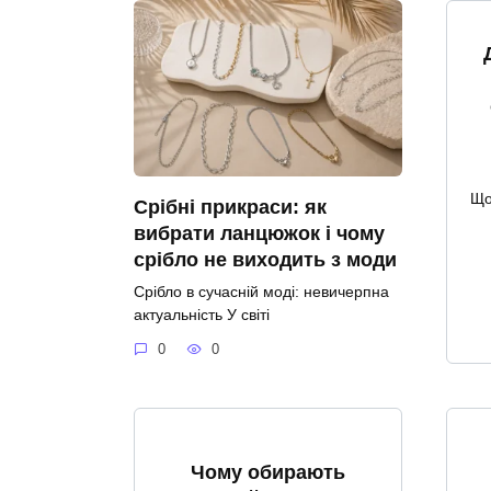
Що
Срібні прикраси: як
вибрати ланцюжок і чому
срібло не виходить з моди
Срібло в сучасній моді: невичерпна
актуальність У світі
0
0
Чому обирають