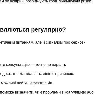
акі як аспірин, розріджують кров, збільшуючи ризик
’являються регулярно?
тетичним питанням, але й сигналом про серйозні
ити консультацію — точно не варіант.
достатня кількість вітамінів є причиною.
 можливі побічні ефекти ліків.
опоможе визначити, чи є проблеми з коагуляцією або