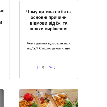
ці
Чому дитина не їсть:
основні причини
и
відмови від їжі та
шляхи вирішення
а
Чому дитина відмовляється
від їжі? Смішно думати, що
0
3