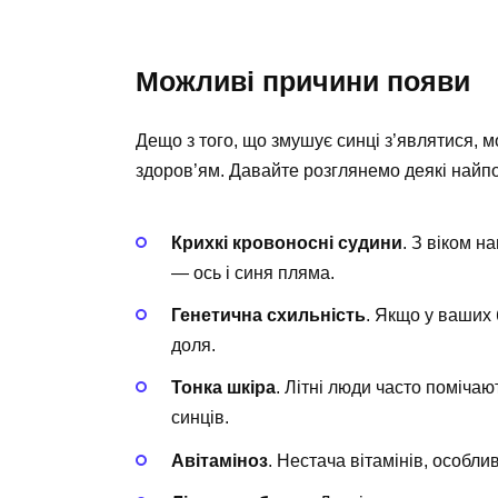
Можливі причини появи
Дещо з того, що змушує синці з’являтися, м
здоров’ям. Давайте розглянемо деякі найп
Крихкі кровоносні судини
. З віком н
— ось і синя пляма.
Генетична схильність
. Якщо у ваших 
доля.
Тонка шкіра
. Літні люди часто поміча
синців.
Авітаміноз
. Нестача вітамінів, особли