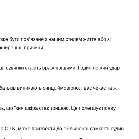
оже бути пов’язане з нашим стилем життя або зі
оширеніші причини:
аші судинки стають вразливішими. І один легкий удар
батьків виникають синці, ймовірно, і вас чекає та ж
ють, що їхня шкіра стає тоншою. Це полегшує появу
во C і K, може призвести до збільшеної ламкості судин.