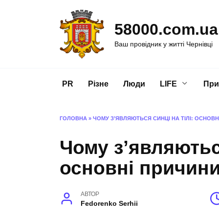
Перейти
до
58000.com.ua
вмісту
Ваш провідник у житті Чернівці
PR
Різне
Люди
LIFE
При
ГОЛОВНА
»
ЧОМУ З’ЯВЛЯЮТЬСЯ СИНЦІ НА ТІЛІ: ОСНОВН
Чому з’являються
основні причини
АВТОР
Fedorenko Serhii