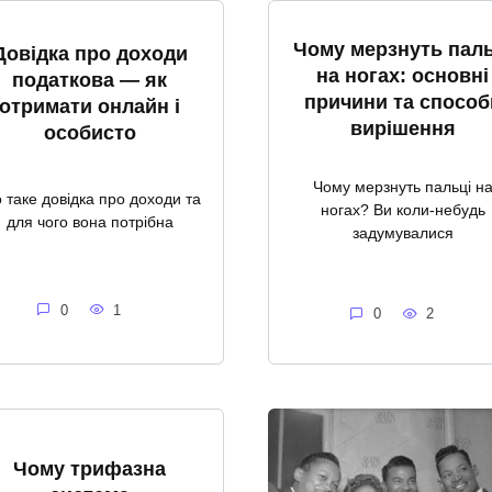
Чому мерзнуть паль
Довідка про доходи
на ногах: основні
податкова — як
причини та способ
отримати онлайн і
вирішення
особисто
Чому мерзнуть пальці н
 таке довідка про доходи та
ногах? Ви коли-небудь
для чого вона потрібна
задумувалися
0
1
0
2
Чому трифазна