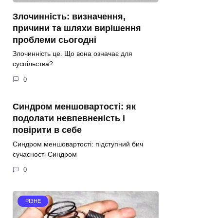
Злочинність: визначення,
причини та шляхи вирішення
проблеми сьогодні
Злочинність це. Що вона означає для
суспільства?
0
Синдром меншовартості: як
подолати невпевненість і
повірити в себе
Синдром меншовартості: підступний бич
сучасності Синдром
0
РІЗНЕ