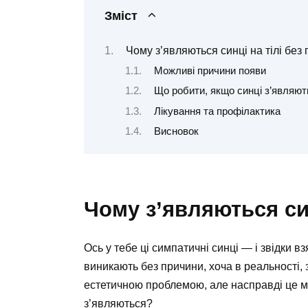
Зміст
Чому з’являються синці на тілі без
Можливі причини появи
Що робити, якщо синці з’являют
Лікування та профілактика
Висновок
Чому з’являються си
Ось у тебе ці симпатичні синці — і звідки в
виникають без причини, хоча в реальності,
естетичною проблемою, але насправді це м
з’являються?