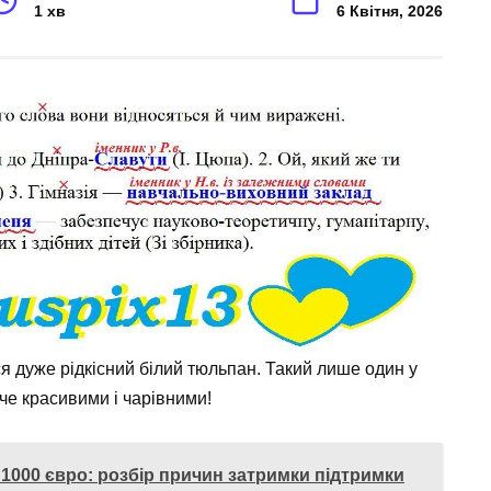
1 хв
6 Квітня, 2026
вся дуже рідкісний білий тюльпан. Такий лише один у
уче красивими і чарівними!
1000 євро: розбір причин затримки підтримки