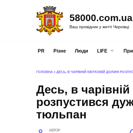
Перейти
до
58000.com.ua
вмісту
Ваш провідник у житті Чернівці
PR
Різне
Люди
LIFE
При
ГОЛОВНА
»
ДЕСЬ, В ЧАРІВНІЙ КВІТКОВІЙ ДОЛИНІ РОЗП
Десь, в чарівній
розпустився дуж
тюльпан
АВТОР