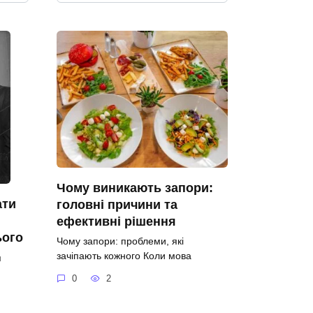
Чому виникають запори:
ати
головні причини та
ефективні рішення
ього
Чому запори: проблеми, які
зачіпають кожного Коли мова
я
0
2