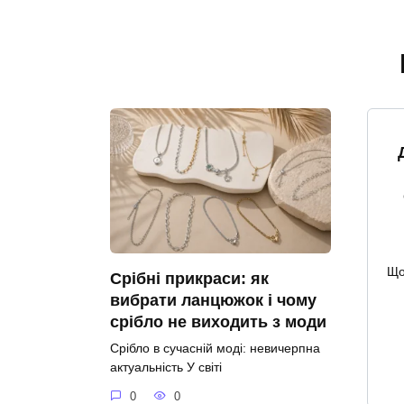
Що
Срібні прикраси: як
вибрати ланцюжок і чому
срібло не виходить з моди
Срібло в сучасній моді: невичерпна
актуальність У світі
0
0