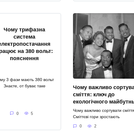
Чому трифазна
система
електропостачання
рацює на 380 вольт:
пояснення
му 3 фази мають 380 вольт
Знаєте, от буває таке
Чому важливо сортув
сміття: ключ до
екологічного майбутн
Чому важливо сортувати смітт
0
5
Сміттєві гори зростають
0
2