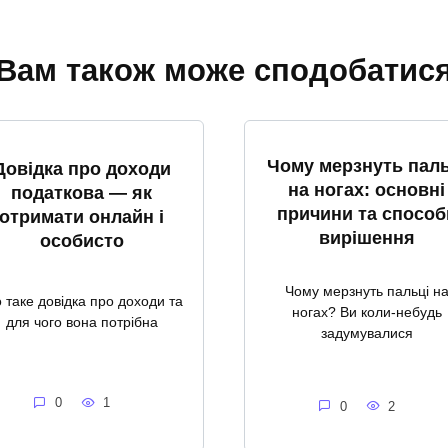
Вам також може сподобатис
Чому мерзнуть паль
Довідка про доходи
на ногах: основні
податкова — як
причини та способ
отримати онлайн і
вирішення
особисто
Чому мерзнуть пальці н
 таке довідка про доходи та
ногах? Ви коли-небудь
для чого вона потрібна
задумувалися
0
1
0
2