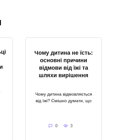
я
ці
Чому дитина не їсть:
основні причини
и
відмови від їжі та
шляхи вирішення
а
Чому дитина відмовляється
від їжі? Смішно думати, що
0
3