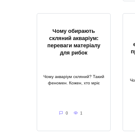
Чому обирають
скляний акваріум:
переваги матеріалу
п
для рибок
Чому акваріум скляний? Такий
Чо
феномен. Кожен, хто мріє
0
1