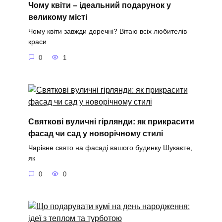
Чому квіти – ідеальний подарунок у
великому місті
Чому квіти завжди доречні? Вітаю всіх любителів
краси
0
1
Святкові вуличні гірлянди: як прикрасити
фасад чи сад у новорічному стилі
Чарівне свято на фасаді вашого будинку Шукаєте,
як
0
0