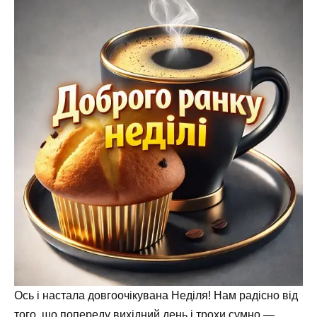
Ось і настала довгоочікувана Неділя! Нам радісно від
того, що попереду вихідний день і трохи сумно —