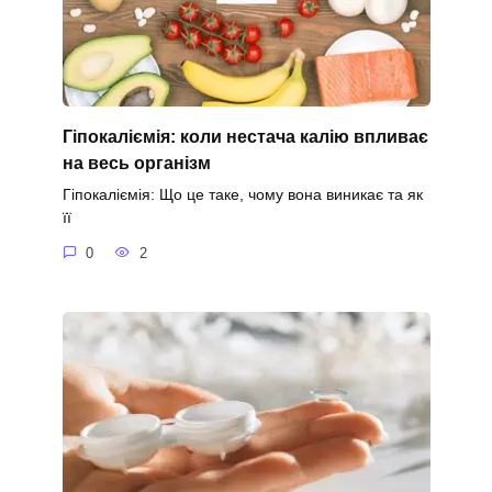
Гіпокаліємія: коли нестача калію впливає
на весь організм
Гіпокаліємія: Що це таке, чому вона виникає та як
її
0
2