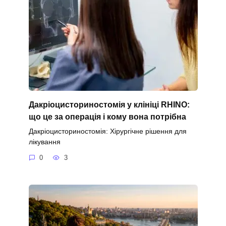
Дакріоцисториностомія у клініці RHINO:
що це за операція і кому вона потрібна
Дакріоцисториностомія: Хірургічне рішення для
лікування
0
3