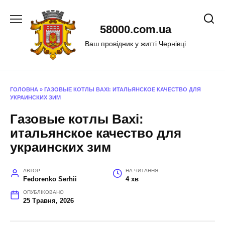
Перейти
до
58000.com.ua
вмісту
Ваш провідник у житті Чернівці
ГОЛОВНА
»
ГАЗОВЫЕ КОТЛЫ BAXI: ИТАЛЬЯНСКОЕ КАЧЕСТВО ДЛЯ
УКРАИНСКИХ ЗИМ
Газовые котлы Baxi:
итальянское качество для
украинских зим
АВТОР
НА ЧИТАННЯ
Fedorenko Serhii
4 хв
ОПУБЛІКОВАНО
25 Травня, 2026