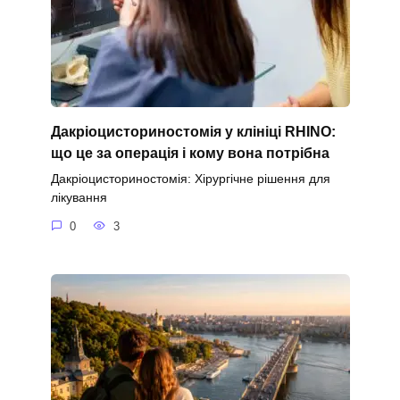
Дакріоцисториностомія у клініці RHINO:
що це за операція і кому вона потрібна
Дакріоцисториностомія: Хірургічне рішення для
лікування
0
3