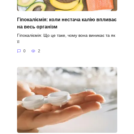
Гіпокаліємія: коли нестача калію впливає
на весь організм
Гіпокаліємія: Що це таке, чому вона виникає та як
її
0
2