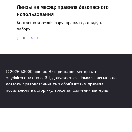
Линзы на месяц: правила безопасного
использования
Контактна корекція зору: правила догляду та
вибору
0
0
© 2026 58000.com.ua Використання матеріалів,
опублікованих на сайті, допускається тільки з письмового
дозволу правовласника та з обов'язковим прямим
посиланням на сторінку, з якої запозичений матеріал.