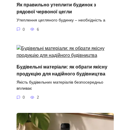
Як правильно утеплити будинок з
рядової червоної цегли
Утеплення цегляного будинку – необхідність а
0
6
Будівельні матеріали: як обрати якісну
продукцію для надійного будівництва
Якість будівельних матеріалів безпосередньо
впливає
0
2