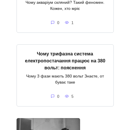
Чому акваріум скляний? Такий феномен.
Кожен, хто мріє
0
1
Чому трифазна система
електропостачання працює на 380
вольт: пояснення
Чому 3 фази мають 380 вольт Знаєте, от
буває таке
0
5