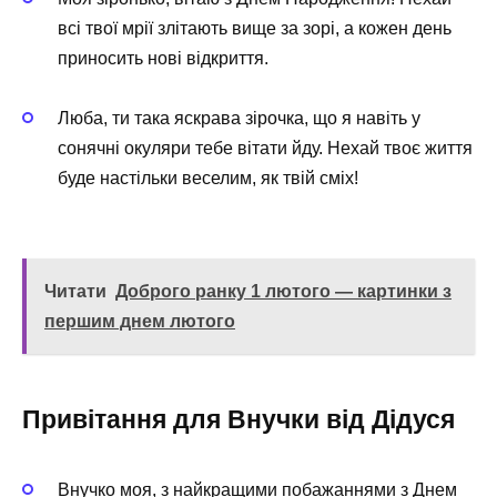
всі твої мрії злітають вище за зорі, а кожен день
приносить нові відкриття.
Люба, ти така яскрава зірочка, що я навіть у
сонячні окуляри тебе вітати йду. Нехай твоє життя
буде настільки веселим, як твій сміх! ️
Читати
Доброго ранку 1 лютого — картинки з
першим днем лютого
Привітання для Внучки від Дідуся
Внучко моя, з найкращими побажаннями з Днем