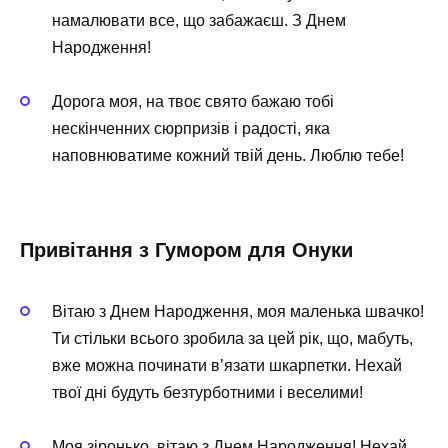
намалювати все, що забажаєш. З Днем
Народження!
Дорога моя, на твоє свято бажаю тобі
нескінченних сюрпризів і радості, яка
наповнюватиме кожний твій день. Люблю тебе!
Привітання з Гумором для Онуки
Вітаю з Днем Народження, моя маленька швачко!
Ти стільки всього зробила за цей рік, що, мабуть,
вже можна починати в’язати шкарпетки. Нехай
твої дні будуть безтурботними і веселими!
Моя зіронько, вітаю з Днем Народження! Нехай