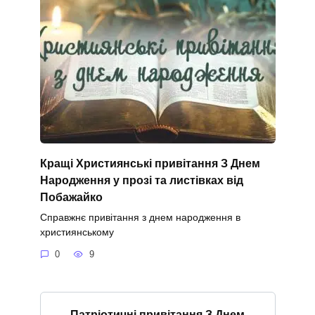
Кращі Християнські привітання З Днем
Народження у прозі та листівках від
Побажайко
Справжнє привітання з днем народження в
християнському
0
9
Патріотичні привітання З Днем