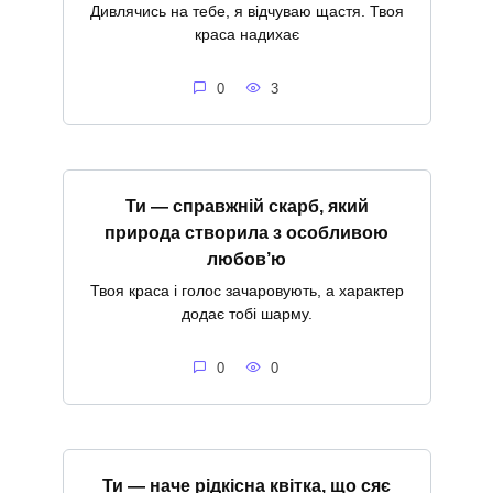
Дивлячись на тебе, я відчуваю щастя. Твоя
краса надихає
0
3
Ти — справжній скарб, який
природа створила з особливою
любов’ю
Твоя краса і голос зачаровують, а характер
додає тобі шарму.
0
0
Ти — наче рідкісна квітка, що сяє