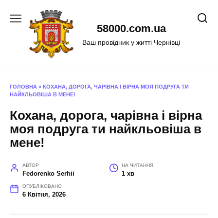
Перейти
до
58000.com.ua
вмісту
Ваш провідник у житті Чернівці
ГОЛОВНА
»
КОХАНА, ДОРОГА, ЧАРІВНА І ВІРНА МОЯ ПОДРУГА ТИ
НАЙКЛЬОВІША В МЕНЕ!
Кохана, дорога, чарівна і вірна
моя подруга ти найкльовіша в
мене!
АВТОР
НА ЧИТАННЯ
Fedorenko Serhii
1 хв
ОПУБЛІКОВАНО
6 Квітня, 2026