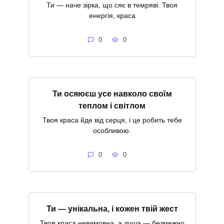
Ти — наче зірка, що сяє в темряві. Твоя
енергія, краса
0
0
Ти осяюєш усе навколо своїм
теплом і світлом
Твоя краса йде від серця, і це робить тебе
особливою.
0
0
Ти — унікальна, і кожен твій жест
Твоя краса невимовна, а душа — безмежно