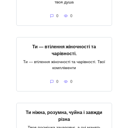
твоя душа
0
0
Ти — втілення жіночності та
чарівності.
Ти — втілення жіночності та чарівності. Твої
компліменти
0
0
Ти ніжна, розумна, чуйна і завжди
різна
Твоя посмішка зачаровує, а очі манять