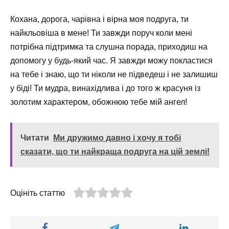
Кохана, дорога, чарівна і вірна моя подруга, ти
найкльовіша в мене! Ти завжди поруч коли мені
потрібна підтримка та слушна порада, приходиш на
допомогу у будь-який час. Я завжди можу покластися
на тебе і знаю, що ти ніколи не підведеш і не залишиш
у біді! Ти мудра, винахідлива і до того ж красуня із
золотим характером, обожнюю тебе мій ангел!
Читати
Ми дружимо давно і хочу я тобі
сказати, що ти найкраща подруга на цій землі!
Оцініть статтю