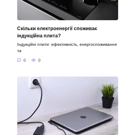
Скільки електроенергії споживає
індукційна плита?
Індукційні плити: ефективність, енергоспоживання
та
0
0