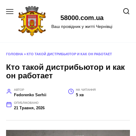
Перейти
до
58000.com.ua
вмісту
Ваш провідник у житті Чернівці
ГОЛОВНА
»
КТО ТАКОЙ ДИСТРИБЬЮТОР И КАК ОН РАБОТАЕТ
Кто такой дистрибьютор и как
он работает
АВТОР
НА ЧИТАННЯ
Fedorenko Serhii
5 хв
ОПУБЛІКОВАНО
21 Травня, 2026