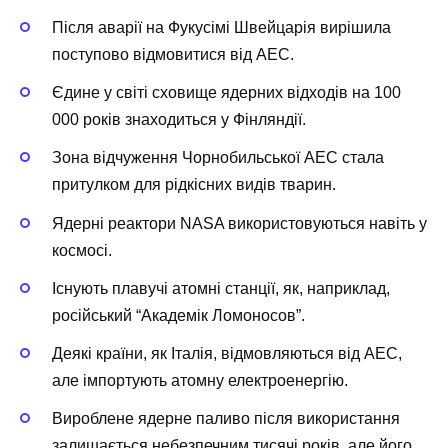
Після аварії на Фукусімі Швейцарія вирішила
поступово відмовитися від АЕС.
Єдине у світі сховище ядерних відходів на 100
000 років знаходиться у Фінляндії.
Зона відчуження Чорнобильської АЕС стала
притулком для рідкісних видів тварин.
Ядерні реактори NASA використовуються навіть у
космосі.
Існують плавучі атомні станції, як, наприклад,
російський “Академік Ломоносов”.
Деякі країни, як Італія, відмовляються від АЕС,
але імпортують атомну електроенергію.
Вироблене ядерне паливо після використання
залишається небезпечним тисячі років, але його