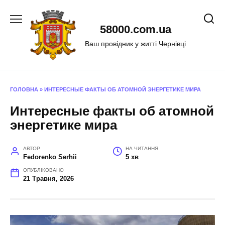
Перейти
до
58000.com.ua
вмісту
Ваш провідник у житті Чернівці
ГОЛОВНА
»
ИНТЕРЕСНЫЕ ФАКТЫ ОБ АТОМНОЙ ЭНЕРГЕТИКЕ МИРА
Интересные факты об атомной
энергетике мира
АВТОР
НА ЧИТАННЯ
Fedorenko Serhii
5 хв
ОПУБЛІКОВАНО
21 Травня, 2026