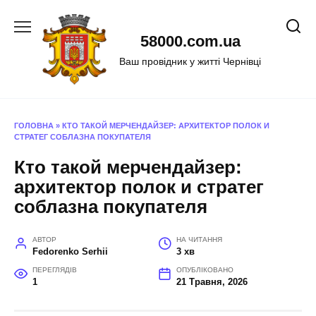
Перейти
до
58000.com.ua
вмісту
Ваш провідник у житті Чернівці
ГОЛОВНА
»
КТО ТАКОЙ МЕРЧЕНДАЙЗЕР: АРХИТЕКТОР ПОЛОК И
СТРАТЕГ СОБЛАЗНА ПОКУПАТЕЛЯ
Кто такой мерчендайзер:
архитектор полок и стратег
соблазна покупателя
АВТОР
НА ЧИТАННЯ
Fedorenko Serhii
3 хв
ПЕРЕГЛЯДІВ
ОПУБЛІКОВАНО
1
21 Травня, 2026