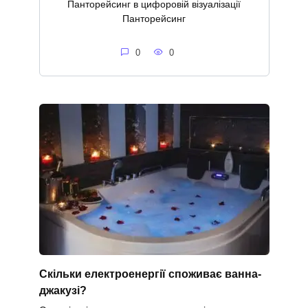
Панторейсинг в цифоровій візуалізації
Панторейсинг
0
0
Скільки електроенергії споживає ванна-
джакузі?