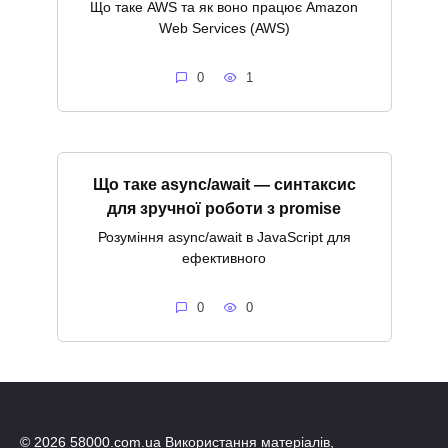
Що таке AWS та як воно працює Amazon
Web Services (AWS)
0
1
Що таке async/await — синтаксис
для зручної роботи з promise
Розуміння async/await в JavaScript для
ефективного
0
0
© 2026 58000.com.ua Використання матеріалів,