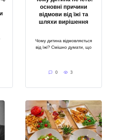
основні причини
и
відмови від їжі та
шляхи вирішення
а
Чому дитина відмовляється
від їжі? Смішно думати, що
0
3