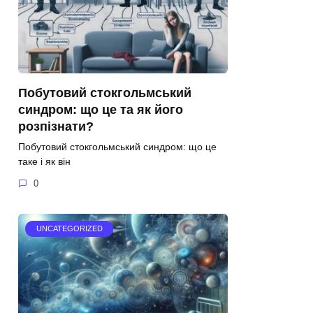
Побутовий стокгольмський
синдром: що це та як його
розпізнати?
Побутовий стокгольмський синдром: що це
таке і як він
0
UNCATEGORIZED