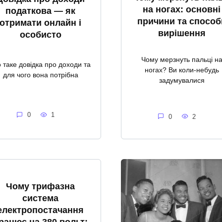
на ногах: основні
податкова — як
причини та способ
отримати онлайн і
вирішення
особисто
Чому мерзнуть пальці н
 таке довідка про доходи та
ногах? Ви коли-небудь
для чого вона потрібна
задумувалися
0
1
0
2
Чому трифазна
система
електропостачання
рацює на 380 вольт: