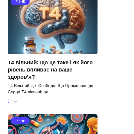
РІЗНЕ
Т4 вільний: що це таке і як його
рівень впливає на ваше
здоров’я?
Т4 Вільний Це: Свобода, Що Промовляє до
Серця Т4 вільний це…
0
РІЗНЕ