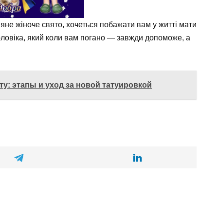
няне жіноче свято, хочеться побажати вам у житті мати
оловіка, який коли вам погано — завжди допоможе, а
ту: этапы и уход за новой татуировкой