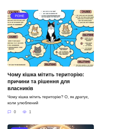
РІЗНЕ
Чому кішка мітить територію:
причини та рішення для
власників
Чому кішка мітить територію? О, як дратує,
коли улюблений
0
1