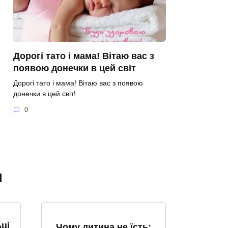
Дорогі тато і мама! Вітаю вас з
появою донечки в цей світ
Дорогі тато і мама! Вітаю вас з появою
донечки в цей світ!
0
я
ці
Чому дитина не їсть: