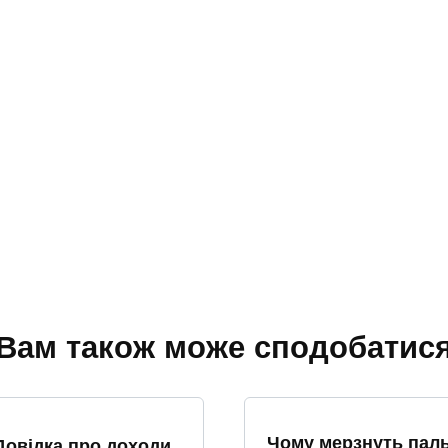
Вам також може сподобатис
Чому мерзнуть паль
Довідка про доходи