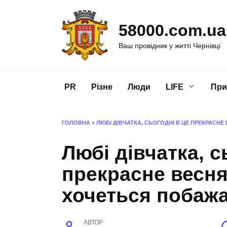
Перейти
до
58000.com.ua
вмісту
Ваш провідник у житті Чернівці
PR
Різне
Люди
LIFE
При
ГОЛОВНА
»
ЛЮБІ ДІВЧАТКА, СЬОГОДНІ В ЦЕ ПРЕКРАСН
Любі дівчатка, с
прекрасне весня
хочеться побаж
АВТОР