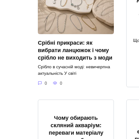
Що
Срібні прикраси: як
вибрати ланцюжок і чому
срібло не виходить з моди
Срібло в сучасній моді: невичерпна
актуальність У світі
0
0
Чому обирають
скляний акваріум:
переваги матеріалу
п