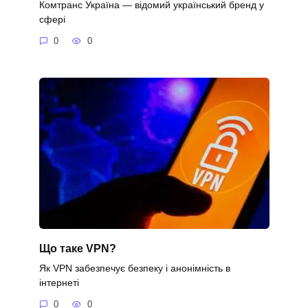
Комтранс Україна — відомий український бренд у
сфері
0
0
Що таке VPN?
Як VPN забезпечує безпеку і анонімність в
інтернеті
0
0