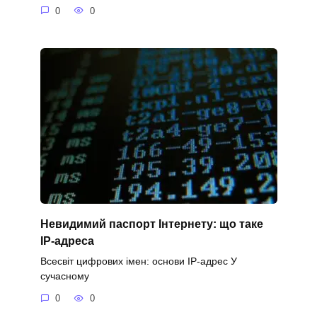
0
0
Невидимий паспорт Інтернету: що таке
IP-адреса
Всесвіт цифрових імен: основи IP-адрес У
сучасному
0
0