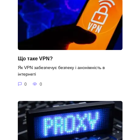
Що таке VPN?
Як VPN забезпечує безпеку і анонімність в
інтернеті
0
0