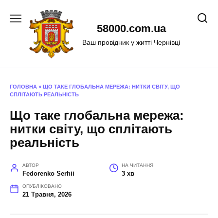
Перейти
до
58000.com.ua
вмісту
Ваш провідник у житті Чернівці
ГОЛОВНА
»
ЩО ТАКЕ ГЛОБАЛЬНА МЕРЕЖА: НИТКИ СВІТУ, ЩО
СПЛІТАЮТЬ РЕАЛЬНІСТЬ
Що таке глобальна мережа:
нитки світу, що сплітають
реальність
АВТОР
НА ЧИТАННЯ
Fedorenko Serhii
3 хв
ОПУБЛІКОВАНО
21 Травня, 2026