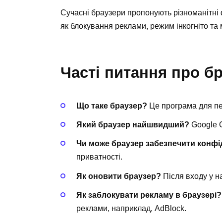
Сучасні браузери пропонують різноманітні 
як блокування реклами, режим інкогніто та 
Часті питання про б
Що таке браузер?
Це програма для пе
Який браузер найшвидший?
Google 
Чи може браузер забезпечити конфі
приватності.
Як оновити браузер?
Після входу у н
Як заблокувати рекламу в браузері?
реклами, наприклад, AdBlock.