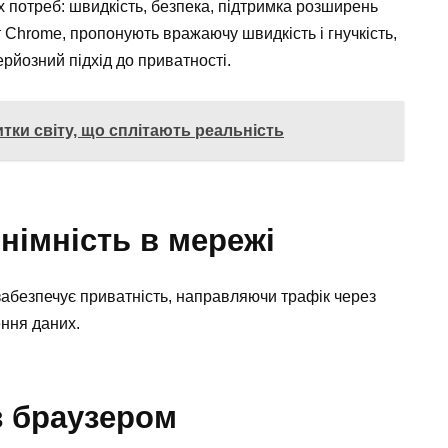
х потреб: швидкість, безпека, підтримка розширень
от Chrome, пропонують вражаючу швидкість і гнучкість,
ерйозний підхід до приватності.
тки світу, що сплітають реальність
німність в мережі
r забезпечує приватність, направляючи трафік через
ння даних.
з браузером