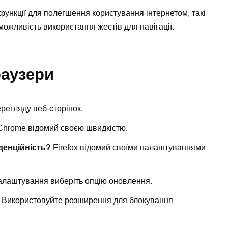
функції для полегшення користування інтернетом, такі
можливість використання жестів для навігації.
раузери
регляду веб-сторінок.
Chrome відомий своєю швидкістю.
денційність?
Firefox відомий своїми налаштуваннями
алаштування виберіть опцію оновлення.
Використовуйте розширення для блокування