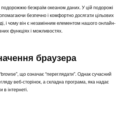
з подорожжю безкраїм океаном даних. У цій подорожі
опомагаючи безпечно і комфортно досягати цільових
ді, і чому він є незамінним елементом нашого онлайн-
вних функціях і можливостях.
значення браузера
 “browse”, що означає “переглядати”. Однак сучасний
гляду веб-сторінок, а складна програма, яка надає
 в інтернеті.