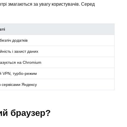
котрі змагаються за увагу користувачів. Серед
сті
безліч додатків
йність і захист даних
азується на Chromium
й VPN, турбо-режим
 з сервісами Яндексу
ий браузер?