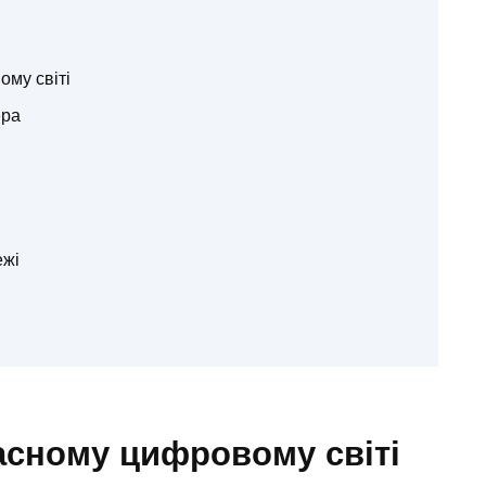
ому світі
ера
ежі
асному цифровому світі