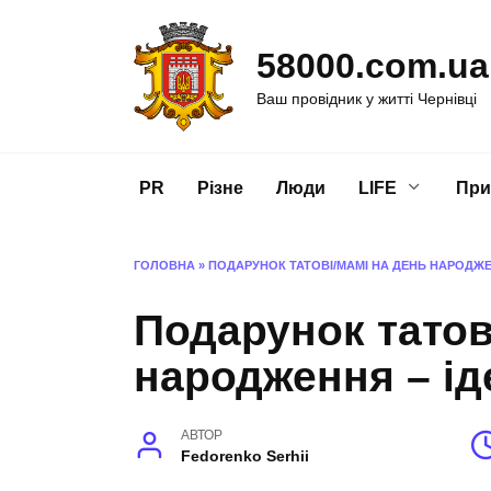
Перейти
до
58000.com.ua
вмісту
Ваш провідник у житті Чернівці
PR
Різне
Люди
LIFE
При
ГОЛОВНА
»
ПОДАРУНОК ТАТОВІ/МАМІ НА ДЕНЬ НАРОДЖЕ
Подарунок татов
народження – ід
АВТОР
Fedorenko Serhii