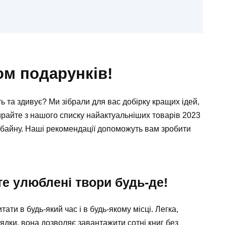
ом подарунків!
ь та здивує? Ми зібрали для вас добірку кращих ідей,
ирайте з нашого списку найактуальніших товарів 2023
омбайну. Наші рекомендації допоможуть вам зробити
те улюблені твори будь-де!
ати в будь-який час і в будь-якому місці. Легка,
ядки, вона дозволяє завантажити сотні книг без