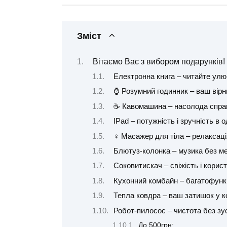
Зміст
Вітаємо Вас з вибором подарунків!
Електронна книга – читайте улю
⌚ Розумний годинник – ваш вірн
☕ Кавомашина – насолода спра
IPad – потужність і зручність в 
‍♀️ Масажер для тіла – релаксаці
Блютуз-колонка – музика без ме
Соковитискач – свіжість і корис
Кухонний комбайн – багатофункц
Тепла ковдра – ваш затишок у к
Робот-пилосос – чистота без зу
До 500грн: