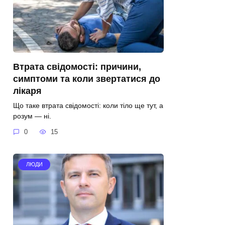
Втрата свідомості: причини,
симптоми та коли звертатися до
лікаря
Що таке втрата свідомості: коли тіло ще тут, а
розум — ні.
0
15
ЛЮДИ