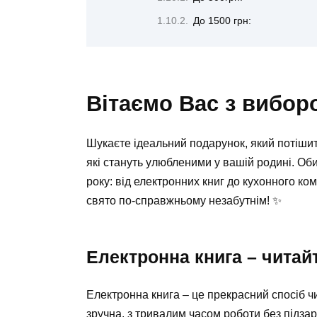
До 1500 грн:
Вітаємо Вас з вибор
Шукаєте ідеальний подарунок, який потішит
які стануть улюбленими у вашій родині. Об
року: від електронних книг до кухонного к
свято по-справжньому незабутнім! ✨
Електронна книга – читай
Електронна книга – це прекрасний спосіб чит
зручна, з тривалим часом роботи без підзар