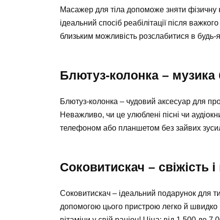
Масажер для тіла допоможе зняти фізичну н
ідеальний спосіб реабілітації після важко
близьким можливість розслабитися в будь-як
Блютуз-колонка – музика 
Блютуз-колонка – чудовий аксесуар для про
Неважливо, чи це улюблені пісні чи аудіокни
телефоном або планшетом без зайвих зусиль.
Соковитискач – свіжість і
Соковитискач – ідеальний подарунок для тих,
допомогою цього пристрою легко й швидко м
вітаміни у свій раціон! Ціна: від 1 500 до 7 0