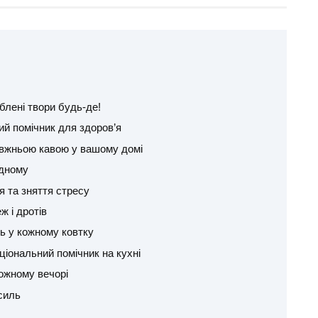
блені твори будь-де!
ий помічник для здоров’я
вжньою кавою у вашому домі
одному
я та зняття стресу
ж і дротів
ть у кожному ковтку
іональний помічник на кухні
ожному вечорі
силь