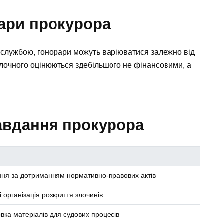
рари прокурора
 службою, гонорари можуть варіюватися залежно від
олочного оцінюються здебільшого не фінансовими, а
авдання прокурора
ня за дотриманням нормативно-правових актів
і організація розкриття злочинів
овка матеріалів для судових процесів