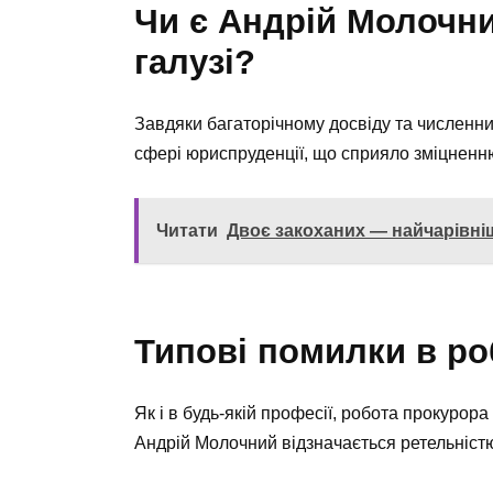
Чи є Андрій Молочни
галузі?
Завдяки багаторічному досвіду та численн
сфері юриспруденції, що сприяло зміцненню
Читати
Двоє закоханих — найчарівні
Типові помилки в ро
Як і в будь-якій професії, робота прокур
Андрій Молочний відзначається ретельністю 