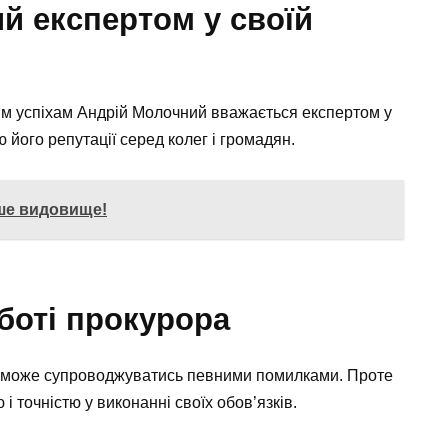
й експертом у своїй
им успіхам Андрій Молочний вважається експертом у
 його репутації серед колег і громадян.
ше видовище!
боті прокурора
ора може супроводжуватись певними помилками. Проте
і точністю у виконанні своїх обов’язків.