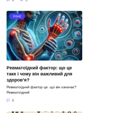
0
5
РІЗНЕ
Ревматоїдний фактор: що це
таке і чому він важливий для
здоров’я?
Ревматоїдний фактор це: що він означає?
Ревматоїдний
0