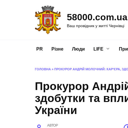
Перейти
до
58000.com.ua
вмісту
Ваш провідник у житті Чернівці
PR
Різне
Люди
LIFE
При
ГОЛОВНА
»
ПРОКУРОР АНДРІЙ МОЛОЧНИЙ: КАР’ЄРА, ЗД
Прокурор Андрій
здобутки та впл
України
АВТОР