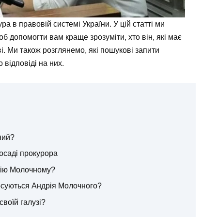
 в правовій системі України. У цій статті ми
об допомогти вам краще зрозуміти, хто він, які має
ві. Ми також розглянемо, які пошукові запити
 відповіді на них.
ний?
осаді прокурора
рію Молочному?
тосуються Андрія Молочного?
воїй галузі?