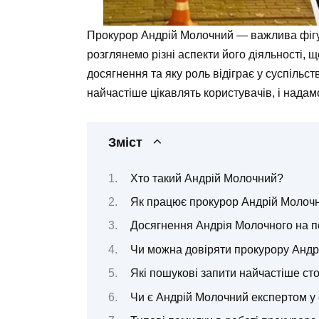
Прокурор Андрій Молочний — важлива фігура
розглянемо різні аспекти його діяльності, щ
досягнення та яку роль відіграє у суспільст
найчастіше цікавлять користувачів, і надамо
Зміст
Хто такий Андрій Молочний?
Як працює прокурор Андрій Молоч
Досягнення Андрія Молочного на п
Чи можна довіряти прокурору Анд
Які пошукові запити найчастіше с
Чи є Андрій Молочний експертом у с