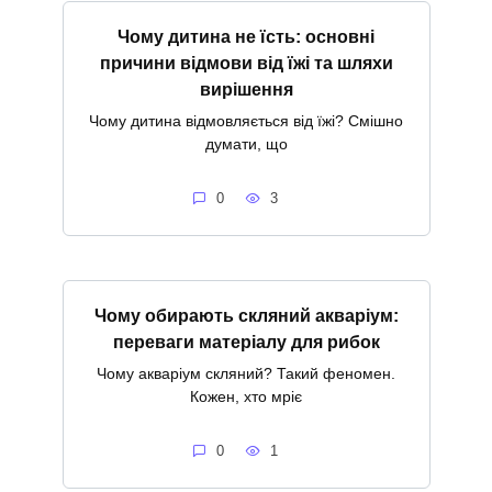
Чому дитина не їсть: основні
причини відмови від їжі та шляхи
вирішення
Чому дитина відмовляється від їжі? Смішно
думати, що
0
3
Чому обирають скляний акваріум:
переваги матеріалу для рибок
Чому акваріум скляний? Такий феномен.
Кожен, хто мріє
0
1