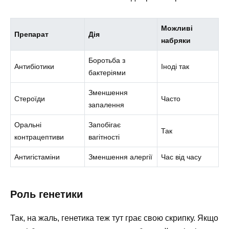
Можливі
Препарат
Дія
набряки
Боротьба з
Антибіотики
Іноді так
бактеріями
Зменшення
Стероїди
Часто
запалення
Оральні
Запобігає
Так
контрацептиви
вагітності
Антигістаміни
Зменшення алергії
Час від часу
Роль генетики
Так, на жаль, генетика теж тут грає свою скрипку. Якщо