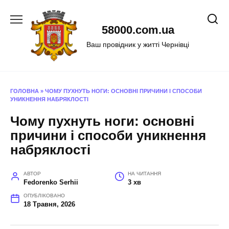
Перейти
до
58000.com.ua
вмісту
Ваш провідник у житті Чернівці
ГОЛОВНА
»
ЧОМУ ПУХНУТЬ НОГИ: ОСНОВНІ ПРИЧИНИ І СПОСОБИ
УНИКНЕННЯ НАБРЯКЛОСТІ
Чому пухнуть ноги: основні
причини і способи уникнення
набряклості
АВТОР
НА ЧИТАННЯ
Fedorenko Serhii
3 хв
ОПУБЛІКОВАНО
18 Травня, 2026