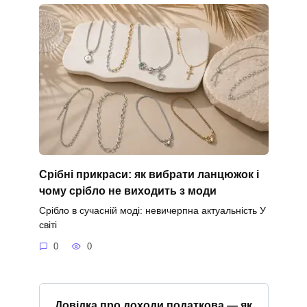
Срібні прикраси: як вибрати ланцюжок і
чому срібло не виходить з моди
Срібло в сучасній моді: невичерпна актуальність У
світі
0
0
Довідка про доходи податкова — як