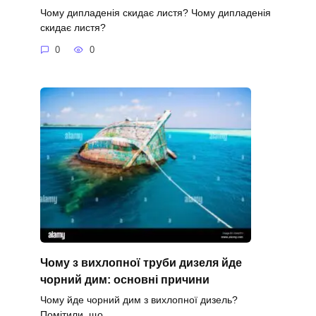
Чому дипладенія скидає листя? Чому дипладенія
скидає листя?
0
0
Чому з вихлопної труби дизеля йде
чорний дим: основні причини
Чому йде чорний дим з вихлопної дизель?
Помітили, що