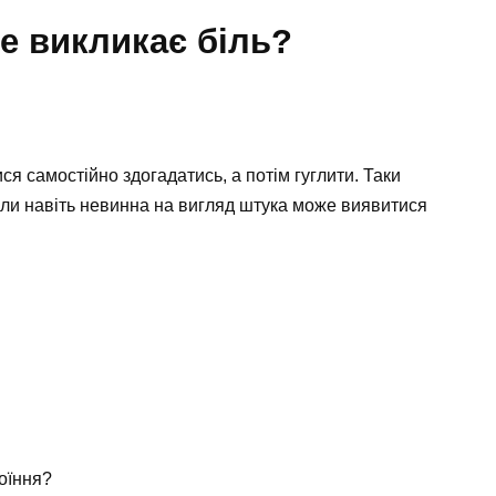
ме викликає біль?
ся самостійно здогадатись, а потім гуглити. Таки
оли навіть невинна на вигляд штука може виявитися
оїння?