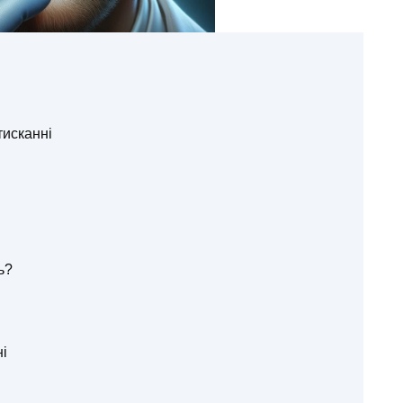
тисканні
ь?
ні