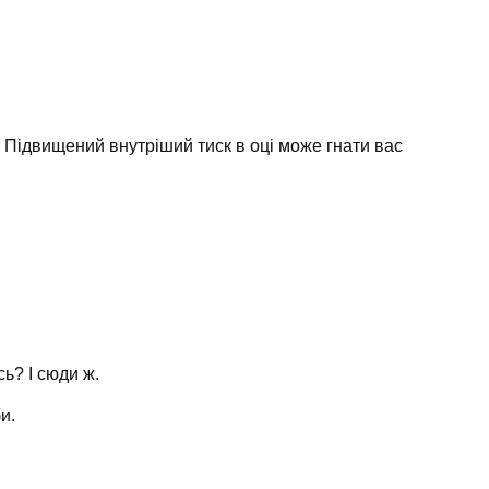
у. Підвищений внутріший тиск в оці може гнати вас
ь? І сюди ж.
и.