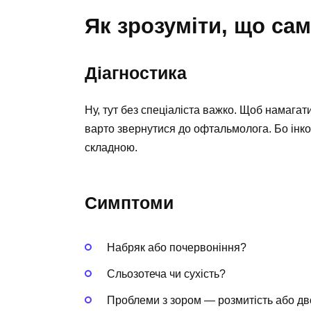
Як зрозуміти, що са
Діагностика
Ну, тут без спеціаліста важко. Щоб намагати
варто звернутися до офтальмолога. Бо інк
складною.
Симптоми
Набряк або почервоніння?
Сльозотеча чи сухість?
Проблеми з зором — розмитість або дв