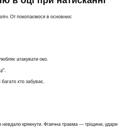
ю в оці при натисканні
зліч. От покопаємося в основних:
любляє атакувати око.
і”.
 багато хто забуває.
о невдало крякнути. Фізична травма — тріщини, удари