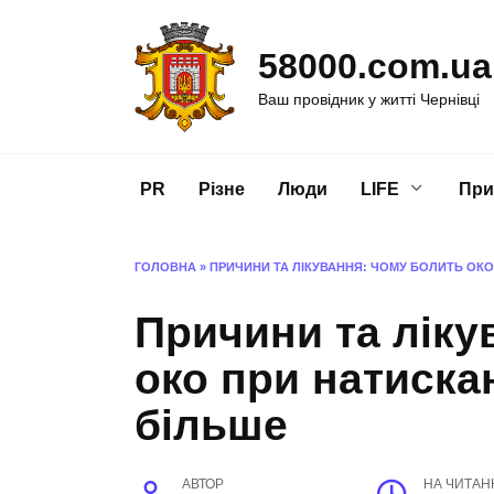
Перейти
до
58000.com.ua
вмісту
Ваш провідник у житті Чернівці
PR
Різне
Люди
LIFE
При
ГОЛОВНА
»
ПРИЧИНИ ТА ЛІКУВАННЯ: ЧОМУ БОЛИТЬ ОКО
Причини та ліку
око при натискан
більше
АВТОР
НА ЧИТАН