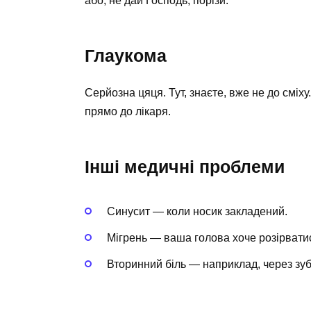
або, не дай Господь, порізи.
Глаукома
Серйозна цяця. Тут, знаєте, вже не до сміх
прямо до лікаря.
Інші медичні проблеми
Синусит — коли носик закладений.
Мігрень — ваша голова хоче розірватис
Вторинний біль — наприклад, через зуб