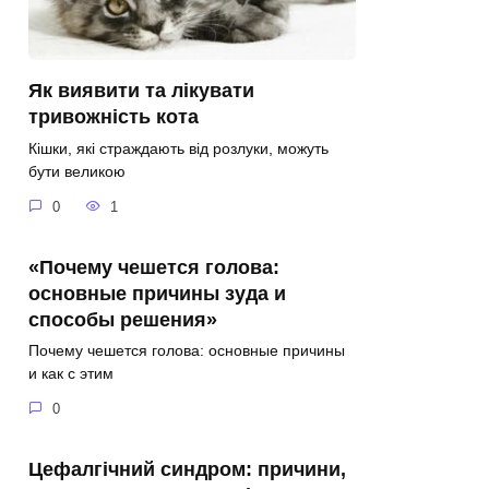
Як виявити та лікувати
тривожність кота
Кішки, які страждають від розлуки, можуть
бути великою
0
1
«Почему чешется голова:
основные причины зуда и
способы решения»
Почему чешется голова: основные причины
и как с этим
0
Цефалгічний синдром: причини,