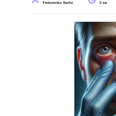
Fedorenko Serhii
2 хв