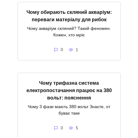
Чому обирають скляний акваріум:
переваги матеріалу для рибок
Чому акваріум скляний? Такий феномен.
Кожен, хто мріє
0
1
Чому трифазна система
електропостачання працює на 380
вольт: пояснення
Чому 3 фази мають 380 вольт Знаєте, от
буває таке
0
5