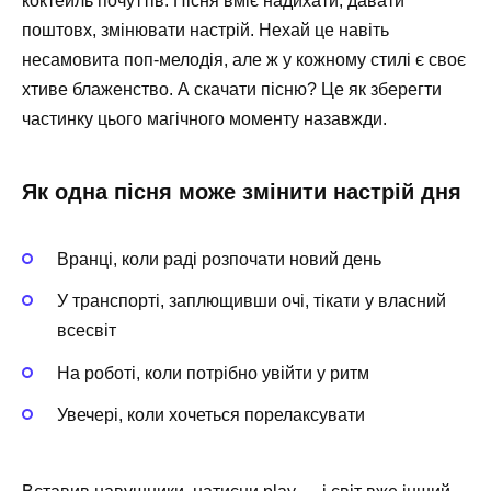
коктейль почуттів. Пісня вміє надихати, давати
поштовх, змінювати настрій. Нехай це навіть
несамовита поп-мелодія, але ж у кожному стилі є своє
хтиве блаженство. А скачати пісню? Це як зберегти
частинку цього магічного моменту назавжди.
Як одна пісня може змінити настрій дня
Вранці, коли раді розпочати новий день
У транспорті, заплющивши очі, тікати у власний
всесвіт
На роботі, коли потрібно увійти у ритм
Увечері, коли хочеться порелаксувати