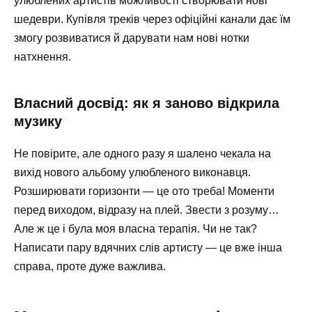
улюблених артистів можливості створювати нові
шедеври. Купівля треків через офіційні канали дає їм
змогу розвиватися й дарувати нам нові нотки
натхнення.
Власний досвід: як я заново відкрила
музику
Не повірите, але одного разу я шалено чекала на
вихід нового альбому улюбленого виконавця.
Розширювати горизонти — це ото треба! Моменти
перед виходом, відразу на плей. Звести з розуму…
Але ж це і була моя власна терапія. Чи не так?
Написати пару вдячних слів артисту — це вже інша
справа, проте дуже важлива.