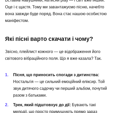
Вставив навушники, натисни play — і світ вже інший.
Оце і є щастя. Тому ми завантажуємо пісню, начебто
вона завжди буде поряд. Вона стає нашою особистою
маніфестом.
Які пісні варто скачати і чому?
Звісно, плейлист кожного — це відображення його
світового вібраційного поля. Що я вже казала? Так.
Пісня, що приносить спогади з дитинства:
Ностальгія — це сильний емоційний еліксир. Той
звук дитячого садочку чи перший альбом, почутий
разом з батьками.
Трек, який підштовхує до дії:
Бувають такі
мелодії, що просто примушують прямо зараз