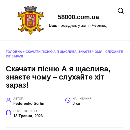
Перейти
до
58000.com.ua
вмісту
Ваш провідник у житті Чернівці
ГОЛОВНА
»
СКАЧАТИ ПІСНЮ А Я ЩАСЛИВА, ЗНАЄТЕ ЧОМУ – СЛУХАЙТЕ
ХІТ ЗАРАЗ!
Скачати пісню А я щаслива,
знаєте чому – слухайте хіт
зараз!
АВТОР
НА ЧИТАННЯ
Fedorenko Serhii
3 хв
ОПУБЛІКОВАНО
18 Травня, 2026