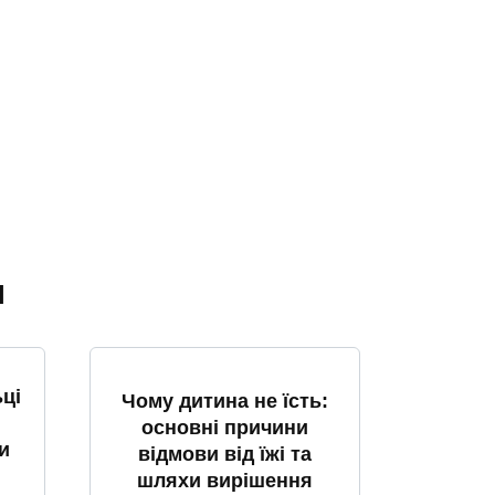
я
ці
Чому дитина не їсть:
основні причини
и
відмови від їжі та
шляхи вирішення