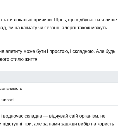
стати локальні причини. Щось, що відбувається лише
лад, зміна клімату чи сезонні алергії також можуть
я апетиту може бути і простою, і складною. Але будь
вого стилю життя.
ратівливість
 животі
і водночас складна — відчувай свій організм, не
 підступні ігри, але за нами завжди вибір на користь