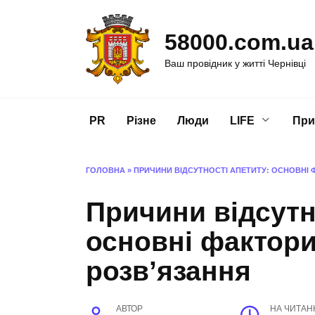
Перейти
до
58000.com.ua
вмісту
Ваш провідник у житті Чернівці
PR
Різне
Люди
LIFE
При
ГОЛОВНА
»
ПРИЧИНИ ВІДСУТНОСТІ АПЕТИТУ: ОСНОВНІ
Причини відсутн
основні фактори
розв’язання
АВТОР
НА ЧИТАН