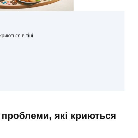
криються в тіні
 проблеми, які криються