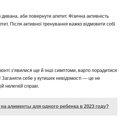
з дивана, аби повернути апетит. Фізична активність
етит. Після активної тренування важко відмовити собі
ризонті з’явилися ще й інші симптоми, варто порадитися
! Заганяти себе у кутишек невідомості — це не
ій нелегкій справі.
 на алименты для одного ребенка в 2023 году?