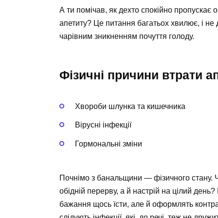
А ти помічав, як дехто спокійно пропускає о
апетиту? Це питання багатьох хвилює, і не
чарівним зникненням почуття голоду.
Фізичні причини втрати а
Хвороби шлунка та кишечника
Вірусні інфекції
Гормональні зміни
Почнімо з банальщини — фізичного стану. Ч
обідній перерву, а й настрій на цілий день?
бажання щось їсти, але й оформлять контрак
слідують інфекції, які, до речі, теж не дружи