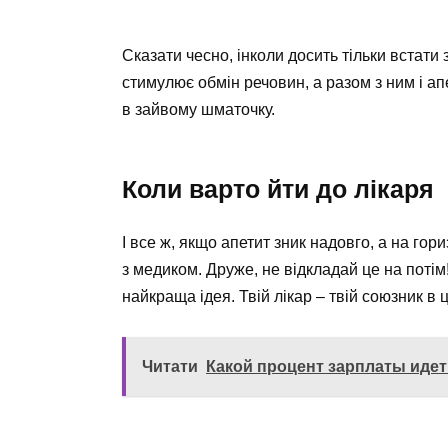
Сказати чесно, інколи досить тільки встати 
стимулює обмін речовин, а разом з ним і ап
в зайвому шматочку.
Коли варто йти до лікаря
І все ж, якщо апетит зник надовго, а на го
з медиком. Друже, не відкладай це на потім
найкраща ідея. Твій лікар – твій союзник в ц
Читати
Какой процент зарплаты идет