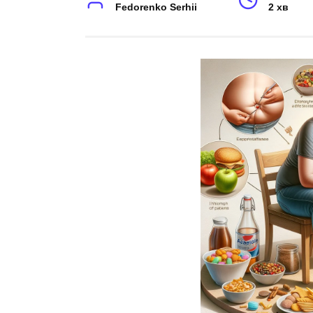
Fedorenko Serhii
2 хв