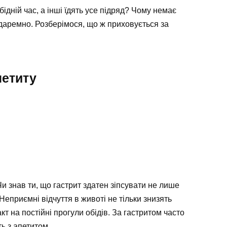
бідній час, а інші їдять усе підряд? Чому немає
 даремно. Розберімося, що ж приховується за
петиту
и знав ти, що гастрит здатен зіпсувати не лише
 Неприємні відчуття в животі не тільки знизять
т на постійні прогули обідів. За гастритом часто
ть з апетитом.