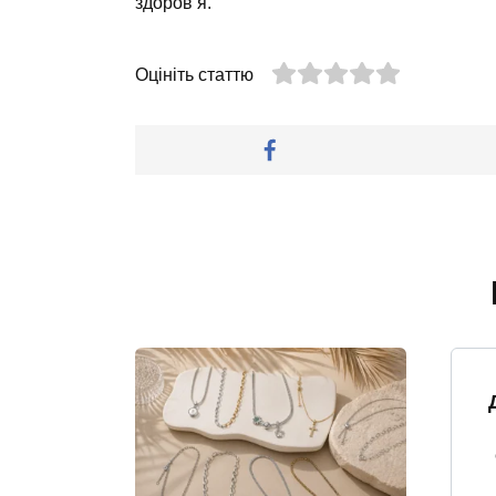
здоров’я.
Оцініть статтю