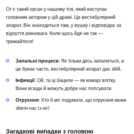
От є такий орган у нашому тілі, який виступає
головним актором у цій драмі. Це вестибулярний
апарат. Він знаходиться там, у вушку і відповідає за
відчуття рівноваги. Коли щось йде не так —
тримайтеся!
Запальні процеси
: Як тільки десь запалиться, а
це буває часто, вестибулярний апарат дає збій.
Інфекції
: Ой, та ці бацили — як комарі влітку.
Вони всюди й можуть добре нас попсувати.
Отруєння
: Хто б міг подумати, що отруєння може
збити нас із ніг!
Загадкові випадки з головою