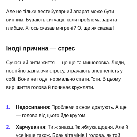
Але не тільки вестибулярний апарат може бути
винним. Бувають ситуації, коли проблема зарита
глибше. Хтось сказав мигрені? О, ще як сказав!
Іноді причина — стрес
Сучасний ритм життя — це ще та мишоловка. Люди,
постійно зазнаючи стресу, втрачають впевненість у
собі. Вони не годні нормально спати, їсти. В цьому
вирі життя голова й починає кружляти.
Недосипання
: Проблеми з сном дратують. А ще
— голова від цього йде кругом.
Харчування
: Ти ж знаєш, їж яблука щодня. Але й
усе інше також. Брак вітамінів і голова, як той