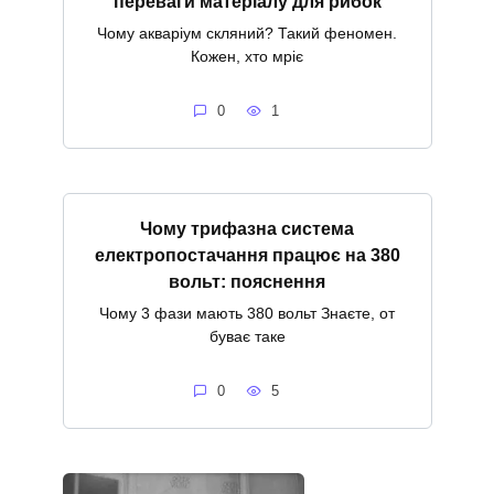
переваги матеріалу для рибок
Чому акваріум скляний? Такий феномен.
Кожен, хто мріє
0
1
Чому трифазна система
електропостачання працює на 380
вольт: пояснення
Чому 3 фази мають 380 вольт Знаєте, от
буває таке
0
5