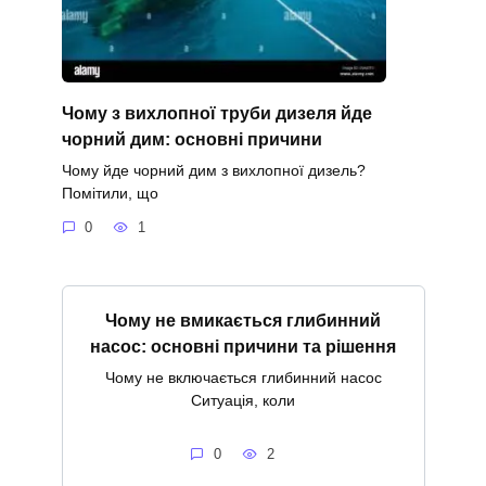
Чому з вихлопної труби дизеля йде
чорний дим: основні причини
Чому йде чорний дим з вихлопної дизель?
Помітили, що
0
1
Чому не вмикається глибинний
насос: основні причини та рішення
Чому не включається глибинний насос
Ситуація, коли
0
2