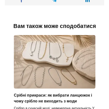
Вам також може сподобатися
Срібні прикраси: як вибрати ланцюжок і
чому срібло не виходить з моди
Срібло в сучасній моді: невичерпна актуальність У