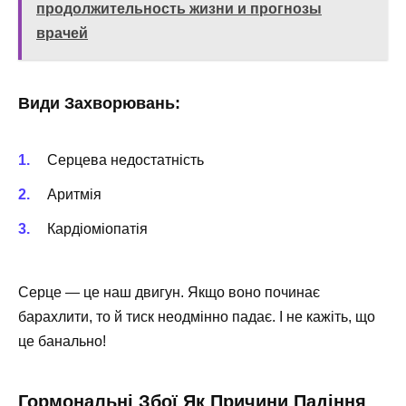
продолжительность жизни и прогнозы
врачей
Види Захворювань:
Серцева недостатність
Аритмія
Кардіоміопатія
Серце — це наш двигун. Якщо воно починає
барахлити, то й тиск неодмінно падає. І не кажіть, що
це банально!
Гормональні Збої Як Причини Падіння