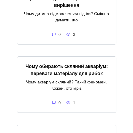
вирішення
Чому дитина відмовляється від їжі? Смішно
думати, що
0
3
Чому обирають скляний акваріум:
переваги матеріалу для рибок
Чому акваріум скляний? Такий феномен.
Кожен, хто мріє
0
1