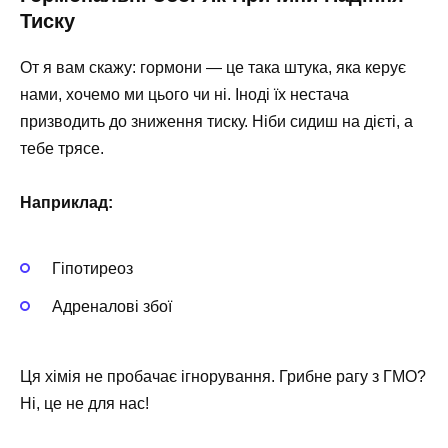
Тиску
От я вам скажу: гормони — це така штука, яка керує
нами, хочемо ми цього чи ні. Іноді їх нестача
призводить до зниження тиску. Ніби сидиш на дієті, а
тебе трясе.
Наприклад:
Гіпотиреоз
Адреналові збої
Ця хімія не пробачає ігнорування. Грибне рагу з ГМО?
Ні, це не для нас!