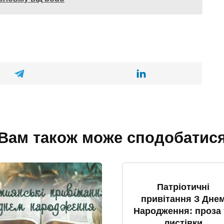
Вам також може сподобатис
Патріотичні
привітання З Дне
Народження: проза 
листівки