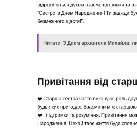
відрізняються духом взаємопідтримки та вз
“Сестро, з Днем Народження! Ти завжди бу
безмежного щастя!”.
Читати
З Днем архангела Михайла: ли
Привітання від стар
‍❤️‍ Старша сестра часто виконуює роль дру
будь-яких пригодах. Взаємини між старшою
❤️‍ , підтримки та розуміння. Привітання м
Народження! Нехай твоє життя буде сповне