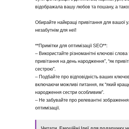
відображала вашу любов та пошану, а також
Обирайте найкращі привітання для вашої у
незабутнім для неї!
**Примітки для оптимізації SEO**:
– Використайте різноманітні ключові слова т
привітання на день народження”, “як привітат
сестрою”.
– Подбайте про відповідність ваших ключови
включаючи можливі питання, як “який краще
народження сестри особливим”.
– Не забувайте про релевантні зображення 
оптимізації.
Читати
Емоційні Ідеї для подарунку ч