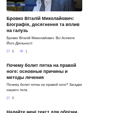
Бровко Віталій Миколайович:
Біографія, досягнення та вплив
на галузь
Бровко Віталій Миколайович: Всі Аспекти
Його Діяльності
0
1
Почему болит пятка на правой
ноге: основные причины и
методы лечения
Почему болит пятка на правой ноге? Загадки
нашего тела
0
Надайте мені текст для обрізки.