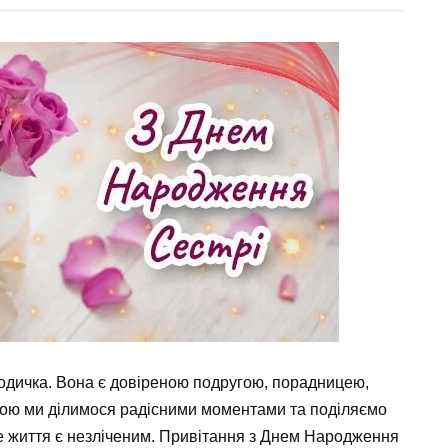
родичка. Вона є довіреною подругою, порадницею,
якою ми ділимося радісними моментами та поділяємо
аше життя є незліченим. Привітання з Днем Народження