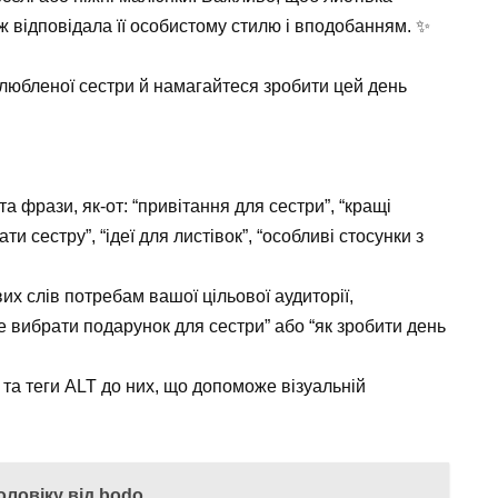
 відповідала її особистому стилю і вподобанням. ️✨
любленої сестри й намагайтеся зробити цей день
а фрази, як-от: “привітання для сестри”, “кращі
и сестру”, “ідеї для листівок”, “особливі стосунки з
х слів потребам вашої цільової аудиторії,
 вибрати подарунок для сестри” або “як зробити день
та теги ALT до них, що допоможе візуальній
оловіку від bodo