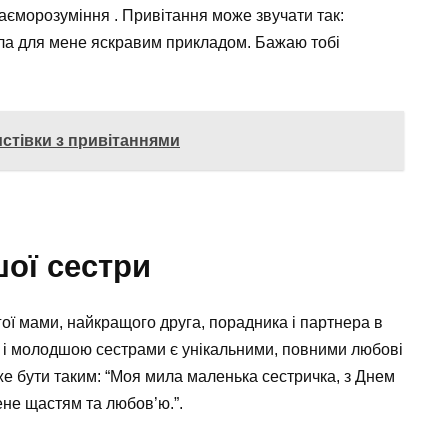
аєморозуміння . Привітання може звучати так:
ла для мене яскравим прикладом. Бажаю тобі
стівки з привітаннями
шої сестри
гої мами, найкращого друга, порадника і партнера в
 і молодшою сестрами є унікальними, повними любові
оже бути таким: “Моя мила маленька сестричка, з Днем
не щастям та любов’ю.”.