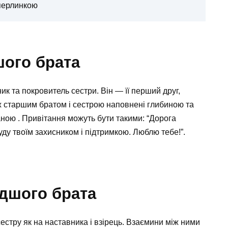
 перлинкою
шого брата
ик та покровитель сестри. Він — її перший друг,
іж старшим братом і сестрою наповнені глибиною та
ною . Привітання можуть бути такими: “Дорога
ду твоїм захисником і підтримкою. Люблю тебе!”.
одшого брата
стру як на наставника і взірець. Взаємини між ними