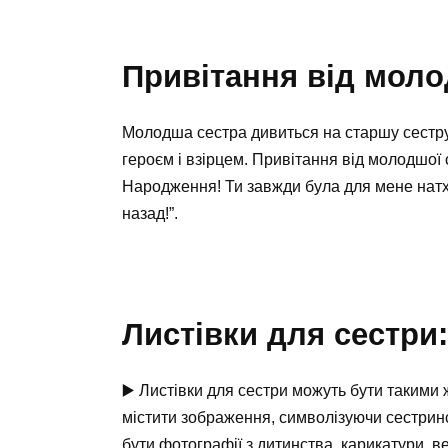
Привітання від моло
Молодша сестра дивиться на старшу сестру
героєм і взірцем. Привітання від молодшої 
Народження! Ти завжди була для мене натх
назад!”.
Листівки для сестри
▶️ Листівки для сестри можуть бути такими 
містити зображення, символізуючи сестринс
бути фотографії з дитинства, карикатури, в