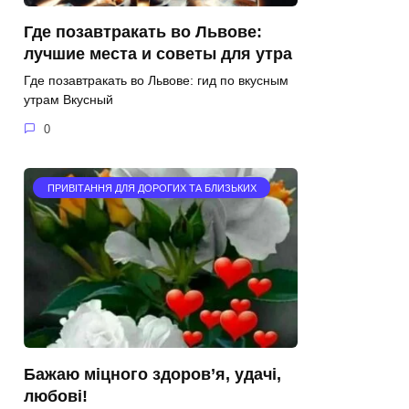
Где позавтракать во Львове:
лучшие места и советы для утра
Где позавтракать во Львове: гид по вкусным
утрам Вкусный
0
ПРИВІТАННЯ ДЛЯ ДОРОГИХ ТА БЛИЗЬКИХ
Бажаю міцного здоров’я, удачі,
любові!