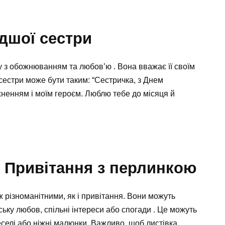
дшої сестри
 з обожнюванням та любов’ю . Вона вважає її своїм
сестри може бути таким: “Сестричка, з Днем
ненням і моїм героєм. Люблю тебе до місяця й
: Привітання з перлинкою
ж різноманітними, як і привітання. Вони можуть
ьку любов, спільні інтереси або спогади . Це можуть
еселі або ніжні малюнки. Важливо, щоб листівка