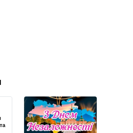
я
м
та