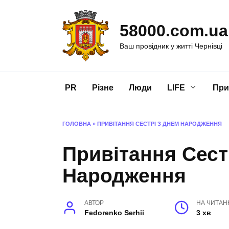
Перейти
до
58000.com.ua
вмісту
Ваш провідник у житті Чернівці
PR
Різне
Люди
LIFE
При
ГОЛОВНА
»
ПРИВІТАННЯ СЕСТРІ З ДНЕМ НАРОДЖЕННЯ
Привітання Сест
Народження
АВТОР
НА ЧИТАН
Fedorenko Serhii
3 хв