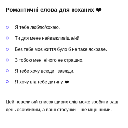
Романтичні слова для коханих ❤️
Я тебе люблю/кохаю.
Ти для мене найважливіша/ий.
Без тебе моє життя було б не таке яскраве.
З тобою мені нічого не страшно. ️
Я тебе хочу всюди і завжди.
Я хочу від тебе дитину. ❤️
Цей невеликий список щирих слів може зробити ваш
день особливим, а ваші стосунки – ще міцнішими.