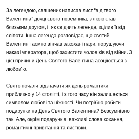
За легендою, священик написав лист “від твого
Валентина” дочці свого тюремника, з якою став
близьким другом, і, як свідчить легенда, зцілив її від
сліпоти. Інша легенда розповідає, що святий
Валентин таємно вінчав закохані пари, порушуючи
наказ імператора, щоб захистити чоловіків від війни. З
цієї причини День Святого Валентина асоціюється з
любов’ю.
Свято почали відзначати як день романтики
приблизно у 14 столітті, і з того часу він залишається
символом любові та ніжності. Чи потрібно робити
подарунки на День Святого Валентина? Безсумнівно
так! Але, окрім подарунків, важливі слова кохання,
романтичні привітання та листівки.