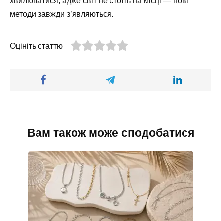
хвилюватися, адже світ не стоїть на місці — нові
методи завжди з’являються.
Оцініть статтю
Вам також може сподобатися