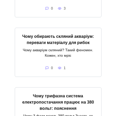
0
3
Чому обирають скляний акваріум:
переваги матеріалу для рибок
Чому акваріум скляний? Такий феномен.
Кожен, хто мріє
0
1
Чому трифазна система
електропостачання працює на 380
вольт: пояснення
Чому 3 фази мають 380 вольт Знаєте, от