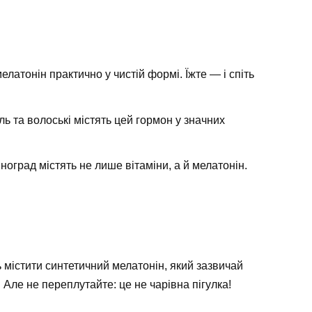
мелатонін практично у чистій формі. Їжте — і спіть
ль та волоські містять цей гормон у значних
ноград містять не лише вітаміни, а й мелатонін.
ь містити синтетичний мелатонін, який зазвичай
Але не переплутайте: це не чарівна пігулка!