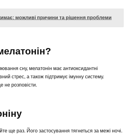
имає: можливі причини та рішення проблеми
 мелатонін?
улювання сну, мелатонін має антиоксидантні
ний стрес, а також підтримує імунну систему.
е не розповісти.
оніну
те ще раз. Його застосування тягнеться за межі ночі.