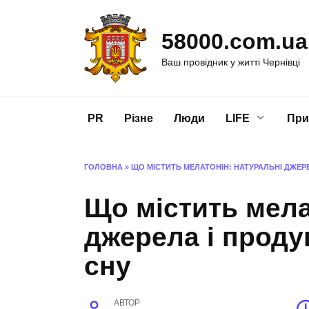
Перейти
до
58000.com.ua
вмісту
Ваш провідник у житті Чернівці
PR
Різне
Люди
LIFE
При
ГОЛОВНА
»
ЩО МІСТИТЬ МЕЛАТОНІН: НАТУРАЛЬНІ ДЖЕР
Що містить мела
джерела і проду
сну
АВТОР