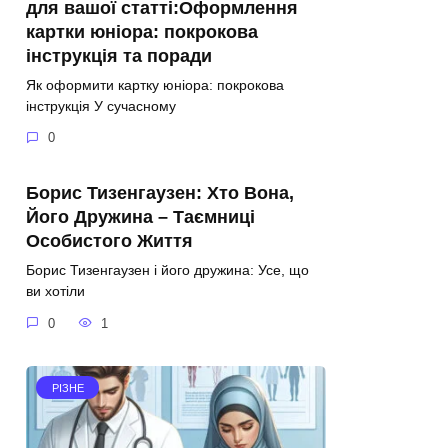
для вашої статті:Оформлення
картки юніора: покрокова
інструкція та поради
Як оформити картку юніора: покрокова
інструкція У сучасному
0
Борис Тизенгаузен: Хто Вона,
Його Дружина – Таємниці
Особистого Життя
Борис Тизенгаузен і його дружина: Усе, що
ви хотіли
0
1
РІЗНЕ