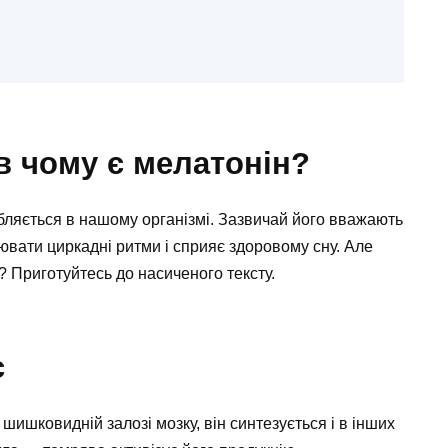
 в чому є мелатонін?
ляється в нашому організмі. Зазвичай його вважають
лювати циркадні ритми і сприяє здоровому сну. Але
 Приготуйтесь до насиченого тексту.
є
ишковидній залозі мозку, він синтезується і в інших