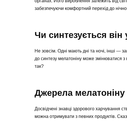
органах. Його вироблення залежить від сві
забезпечуючи комфортний перехід до нічног
Чи синтезується він 
Не зовсім. Одні мають дні та ночі, інші — 
до синтезу мелатоніну може змінюватися з ві
так?
Джерела мелатоніну
Досвідчені знавці здорового харчування ств
можна отримувати з певних продуктів. Сказа