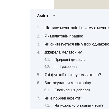
Зміст
Що таке мелатонін і в чому є мелат
Як мелатонін працює
Чи синтезується він у всіх однаков
Джерела мелатоніну
Природні джерела
Інші джерела
Які функції виконує мелатонін?
Застосування мелатоніну
Споживання добавок
Чи є побічні ефекти?
Чи можна його вживати всім?