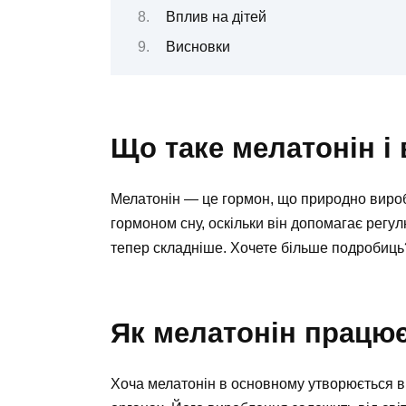
Вплив на дітей
Висновки
Що таке мелатонін і
Мелатонін — це гормон, що природно вироб
гормоном сну, оскільки він допомагає регу
тепер складніше. Хочете більше подробиць?
Як мелатонін працю
Хоча мелатонін в основному утворюється в ш