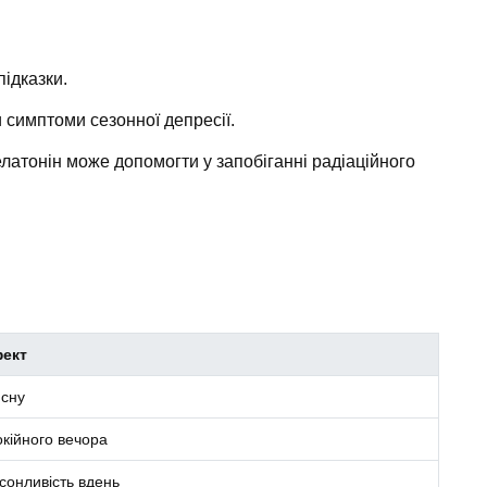
ідказки.
симптоми сезонної депресії.
латонін може допомогти у запобіганні радіаційного
фект
 сну
окійного вечора
сонливість вдень