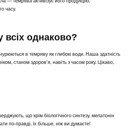
тла — темрява активізує його продукцію,
о часу.
у всіх однаково?
занурюються в темряву як глибокі води. Наша здатність
ком, станом здоров’я, навіть з часом року. Цікаво,
ерджують, що крім біологічного синтезу, мелатонін
ти по-правді, їх більше, ніж ви думаєте!