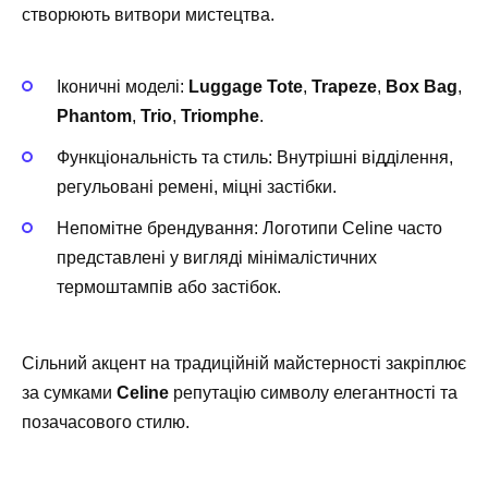
створюють витвори мистецтва.
Іконичні моделі:
Luggage Tote
,
Trapeze
,
Box Bag
,
Phantom
,
Trio
,
Triomphe
.
Функціональність та стиль: Внутрішні відділення,
регульовані ремені, міцні застібки.
Непомітне брендування: Логотипи Celine часто
представлені у вигляді мінімалістичних
термоштампів або застібок.
Сільний акцент на традиційній майстерності закріплює
за сумками
Celine
репутацію символу елегантності та
позачасового стилю.