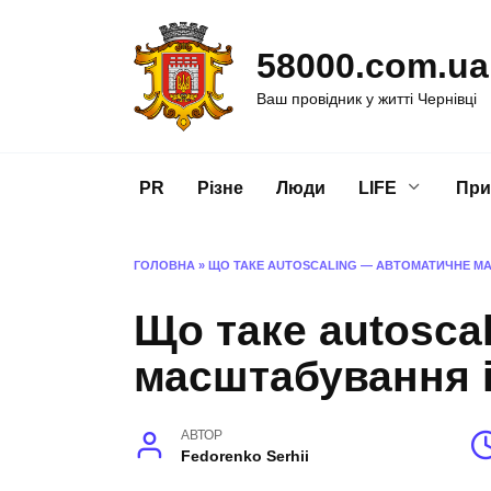
Перейти
до
58000.com.ua
вмісту
Ваш провідник у житті Чернівці
PR
Різне
Люди
LIFE
При
ГОЛОВНА
»
ЩО ТАКЕ AUTOSCALING — АВТОМАТИЧНЕ М
Що таке autosca
масштабування 
АВТОР
Fedorenko Serhii