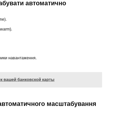
абувати автоматично
ne).
Swarm).
ники навантаження.
ик вашей банковской карты
автоматичного масштабування