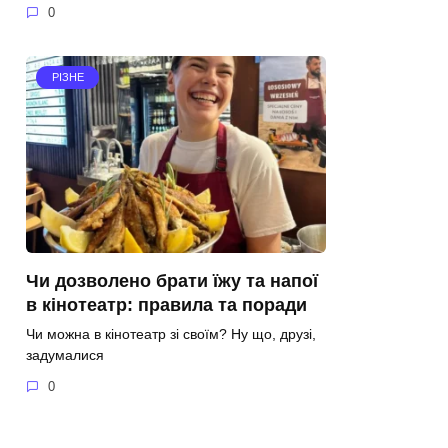
0
РІЗНЕ
Чи дозволено брати їжу та напої
в кінотеатр: правила та поради
Чи можна в кінотеатр зі своїм? Ну що, друзі,
задумалися
0