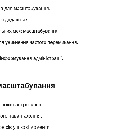
ів для масштабування.
які додаються.
льних меж масштабування.
ля уникнення частого перемикання.
нформування адміністрації.
 масштабування
споживані ресурси.
чного навантаження.
вісів у пікові моменти.