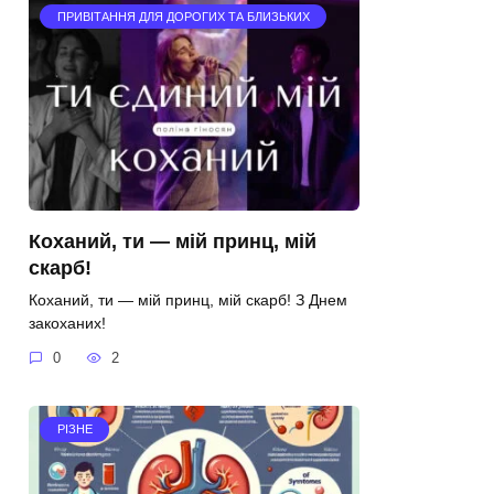
ПРИВІТАННЯ ДЛЯ ДОРОГИХ ТА БЛИЗЬКИХ
Коханий, ти — мій принц, мій
скарб!
Коханий, ти — мій принц, мій скарб! З Днем
закоханих!
0
2
РІЗНЕ