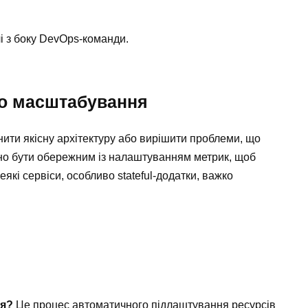
 з боку DevOps-команди.
о масштабування
ти якісну архітектуру або вирішити проблеми, що
ібно бути обережним із налаштуванням метрик, щоб
кі сервіси, особливо stateful-додатки, важко
ня?
Це процес автоматичного підлаштування ресурсів