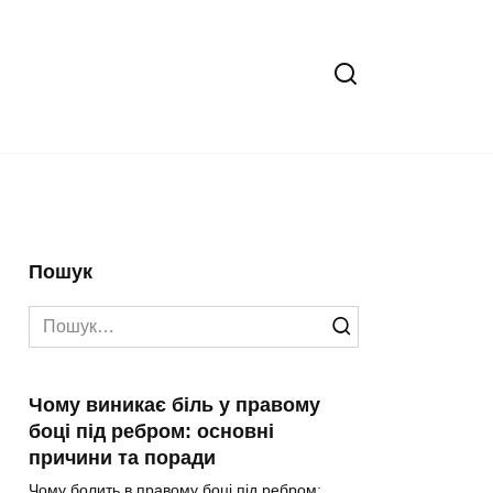
Пошук
Search
for:
Чому виникає біль у правому
боці під ребром: основні
причини та поради
Чому болить в правому боці під ребром: