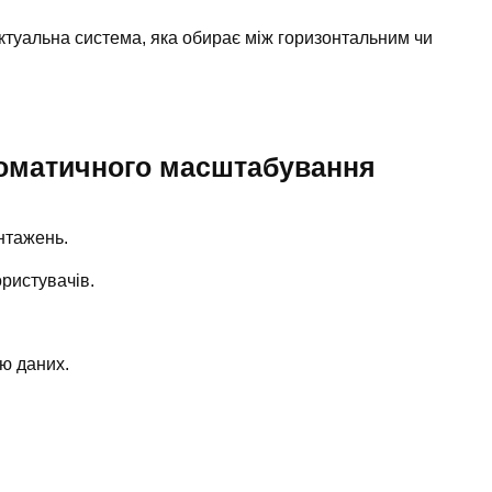
ектуальна система, яка обирає між горизонтальним чи
втоматичного масштабування
антажень.
ористувачів.
ю даних.