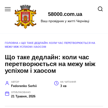
Перейти
до
58000.com.ua
вмісту
Ваш провідник у житті Чернівці
ГОЛОВНА
»
ЩО ТАКЕ ДЕДЛАЙН: КОЛИ ЧАС ПЕРЕТВОРЮЄТЬСЯ НА
МЕЖУ МІЖ УСПІХОМ І ХАОСОМ
Що таке дедлайн: коли час
перетворюється на межу між
успіхом і хаосом
АВТОР
НА ЧИТАННЯ
Fedorenko Serhii
3 хв
ОПУБЛІКОВАНО
21 Травня, 2026