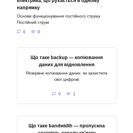
електрика, що рухається в одному
напрямку
Основи функціонування постійного струму
Постійний струм
0
0
Що таке backup — копіювання
даних для відновлення
Резервне копіювання даних: як захистити
свої цифрові
0
1
Що таке bandwidth — пропускна
здатність каналу зв’язку