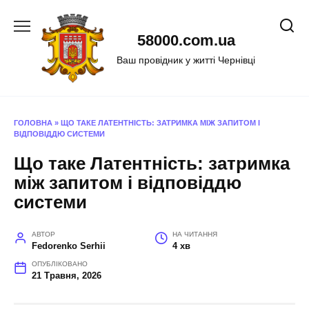
Перейти
до
58000.com.ua
вмісту
Ваш провідник у житті Чернівці
ГОЛОВНА
»
ЩО ТАКЕ ЛАТЕНТНІСТЬ: ЗАТРИМКА МІЖ ЗАПИТОМ І
ВІДПОВІДДЮ СИСТЕМИ
Що таке Латентність: затримка
між запитом і відповіддю
системи
АВТОР
НА ЧИТАННЯ
Fedorenko Serhii
4 хв
ОПУБЛІКОВАНО
21 Травня, 2026