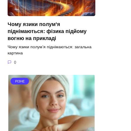
Чому язики полум’я
піднімаються: фізика підйому
вогню на прикладі
Чому язики полум’я піднімаються: загальна
картина
0
РІЗНЕ