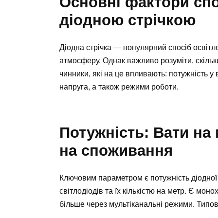
Основні фактори спо
діодною стрічкою
Діодна стрічка — популярний спосіб освітл
атмосферу. Однак важливо розуміти, скільк
чинники, які на це впливають: потужність у в
напруга, а також режими роботи.
Потужність: Вати на
на споживання
Ключовим параметром є потужність діодної 
світлодіодів та їх кількістю на метр. Є м
більше через мультіканальні режими. Типова