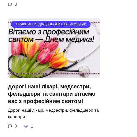
0
ПРИВІТАННЯ ДЛЯ ДОРОГИХ ТА БЛИЗЬКИХ
Дорогі наші лікарі, медсестри,
фельдшери та санітари вітаємо
вас з професійним святом!
Дорогі наші лікарі, медсестри, фельдшери та
санітари
0
1