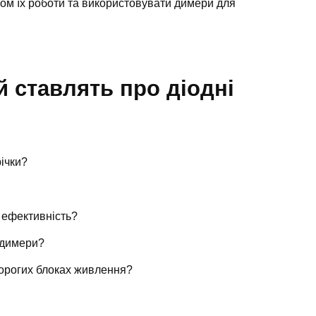
сом їх роботи та використовувати димери для
й ставлять про діодні
ічки?
 ефективність?
 димери?
дорогих блоках живлення?