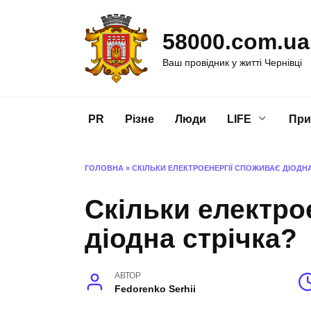
Перейти
до
58000.com.ua
вмісту
Ваш провідник у житті Чернівці
PR
Різне
Люди
LIFE
При
ГОЛОВНА
»
СКІЛЬКИ ЕЛЕКТРОЕНЕРГІЇ СПОЖИВАЄ ДІОДНА
Скільки електро
діодна стрічка?
АВТОР
Fedorenko Serhii