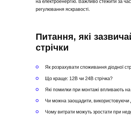
на електроенергію. Важливо стежити за ча
регулювання яскравості.
Питання, які зазвича
стрічки
Як розрахувати споживання діодної стр
Що краще: 12В чи 24В стрічка?
Які помилки при монтажі впливають на
Чи можна заощадити, використовуючи
Чому витрати можуть зростати при не