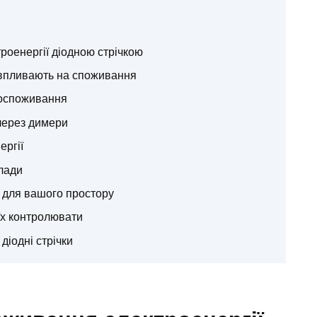
роенергії діодною стрічкою
и впливають на споживання
ргоспоживання
через димери
ергії
лади
а для вашого простору
їх контролювати
діодні стрічки