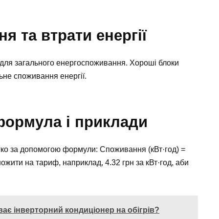
я та втрати енергії
 для загального енергоспоживання. Хороші блоки
ьне споживання енергії.
формула і приклади
гко за допомогою формули: Споживання (кВт·год) =
множити на тариф, наприклад, 4.32 грн за кВт·год, аби
ває інверторний кондиціонер на обігрів?