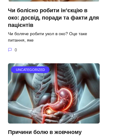
Чи болісно робити ін’єкцію в
око: досвід, поради та факти для
пацієнтів
Чи боляче робити укол в око? Оце таке
питання, яке
0
UNCATEGORIZED
Причини болю в жовчному