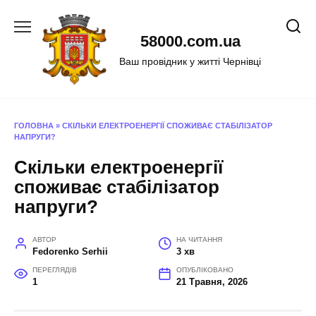
Перейти
до
58000.com.ua
вмісту
Ваш провідник у житті Чернівці
ГОЛОВНА
»
СКІЛЬКИ ЕЛЕКТРОЕНЕРГІЇ СПОЖИВАЄ СТАБІЛІЗАТОР
НАПРУГИ?
Скільки електроенергії
споживає стабілізатор
напруги?
АВТОР
НА ЧИТАННЯ
Fedorenko Serhii
3 хв
ПЕРЕГЛЯДІВ
ОПУБЛІКОВАНО
1
21 Травня, 2026