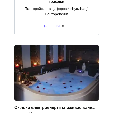
графіки
Панторейсинг в цифоровій візуалізації
Панторейсинг
0
0
Скільки електроенергії споживає ванна-