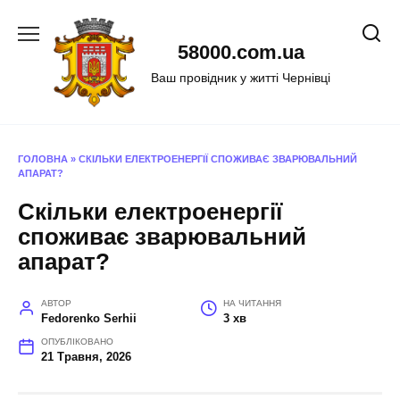
Перейти
до
58000.com.ua
вмісту
Ваш провідник у житті Чернівці
ГОЛОВНА
»
СКІЛЬКИ ЕЛЕКТРОЕНЕРГІЇ СПОЖИВАЄ ЗВАРЮВАЛЬНИЙ
АПАРАТ?
Скільки електроенергії
споживає зварювальний
апарат?
АВТОР
НА ЧИТАННЯ
Fedorenko Serhii
3 хв
ОПУБЛІКОВАНО
21 Травня, 2026