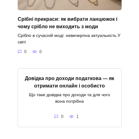
Срібні прикраси: як вибрати ланцюжок і
чому срібло не виходить з моди
Срібло в сучасній моді: невичерпна актуальність У
світі
0
0
Довідка про доходи податкова — як
отримати онлайн і особисто
Що таке довідка про доходи та для чого
вона потрібна
0
1