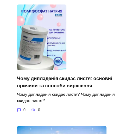
Чому дипладенія скидає листя: основні
причини та способи вирішення
Чому дипладенія скидає листя? Чому дипладенія
скидає листя?
0
0