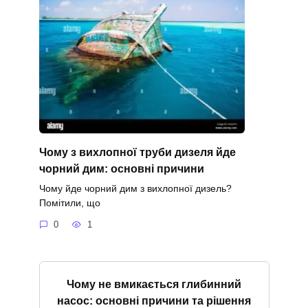
Чому з вихлопної труби дизеля йде
чорний дим: основні причини
Чому йде чорний дим з вихлопної дизель?
Помітили, що
0
1
Чому не вмикається глибинний
насос: основні причини та рішення