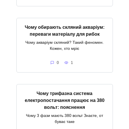
Чому обирають скляний акваріум:
переваги матеріалу для рибок
Чому акваріум скляний? Такий феномен.
Кожен, хто мріє
0
1
Чому трифазна система
електропостачання працює на 380
вольт: пояснення
Чому 3 фази мають 380 вольт Знаєте, от
буває таке