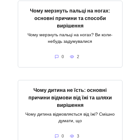
Чому мерзнуть пальці на ногах:
основні причини та способи
вирішення
Чому мерзнуть пальці на ногах? Ви коли-
небудь задумувалися
0
2
Чому дитина не їсть: основні
причини відмови від їжі та шляхи
вирішення
Чому дитина відмовляється від їжі? Смішно
думати, що
0
3