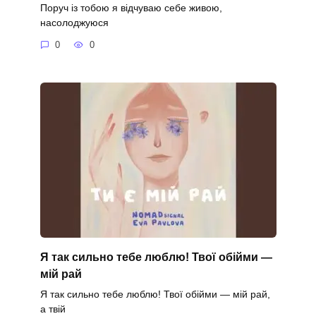
Поруч із тобою я відчуваю себе живою,
насолоджуюся
0
0
Я так сильно тебе люблю! Твої обійми —
мій рай
Я так сильно тебе люблю! Твої обійми — мій рай,
а твій