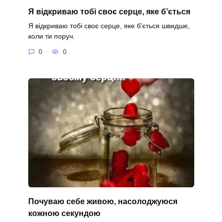
Я відкриваю тобі своє серце, яке б’ється
Я відкриваю тобі своє серце, яке б’ється швидше,
коли ти поруч.
0
0
Почуваю себе живою, насолоджуюся
кожною секундою