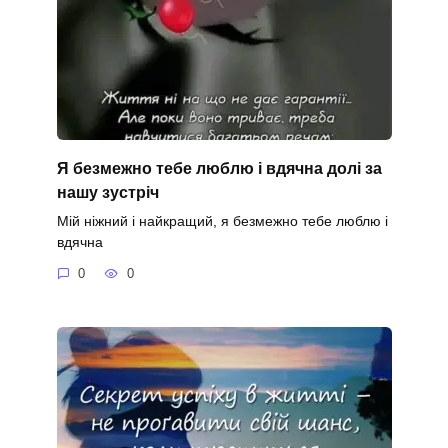
Я безмежно тебе люблю і вдячна долі за
нашу зустріч
Мій ніжний і найкращий, я безмежно тебе люблю і
вдячна
0
0