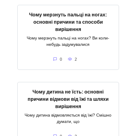
Чому мерзнуть пальці на ногах:
основні причини та способи
вирішення
Чому мерзнуть пальці на ногах? Ви коли-
небудь задумувалися
0
2
Чому дитина не їсть: основні
причини відмови від їжі та шляхи
вирішення
Чому дитина відмовляється від їжі? Смішно
думати, що