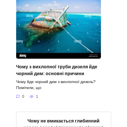
Чому з вихлопної труби дизеля йде
чорний дим: основні причини
Чому йде чорний дим з вихлопної дизель?
Помітили, що
0
1
Чому не вмикається глибинний