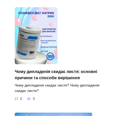
Чому дипладенія скидає листя: основні
причини та способи вирішення
Чому дипладенія скидає листя? Чому дипладенія
скидає листя?
0
0