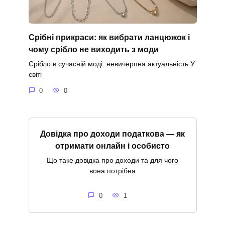
Срібні прикраси: як вибрати ланцюжок і
чому срібло не виходить з моди
Срібло в сучасній моді: невичерпна актуальність У
світі
0
0
Довідка про доходи податкова — як
отримати онлайн і особисто
Що таке довідка про доходи та для чого
вона потрібна
0
1