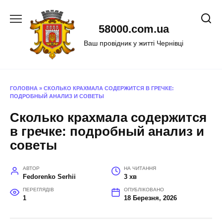
Перейти
до
58000.com.ua
вмісту
Ваш провідник у житті Чернівці
ГОЛОВНА
»
СКОЛЬКО КРАХМАЛА СОДЕРЖИТСЯ В ГРЕЧКЕ:
ПОДРОБНЫЙ АНАЛИЗ И СОВЕТЫ
Сколько крахмала содержится
в гречке: подробный анализ и
советы
АВТОР
НА ЧИТАННЯ
Fedorenko Serhii
3 хв
ПЕРЕГЛЯДІВ
ОПУБЛІКОВАНО
1
18 Березня, 2026