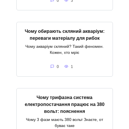
0
3
Чому обирають скляний акваріум:
переваги матеріалу для рибок
Чому акваріум скляний? Такий феномен.
Кожен, хто мріє
0
1
Чому трифазна система
електропостачання працює на 380
вольт: пояснення
Чому 3 фази мають 380 вольт Знаєте, от
буває таке