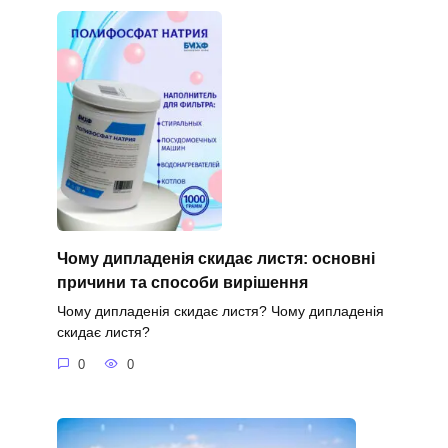
Чому дипладенія скидає листя: основні
причини та способи вирішення
Чому дипладенія скидає листя? Чому дипладенія
скидає листя?
0
0