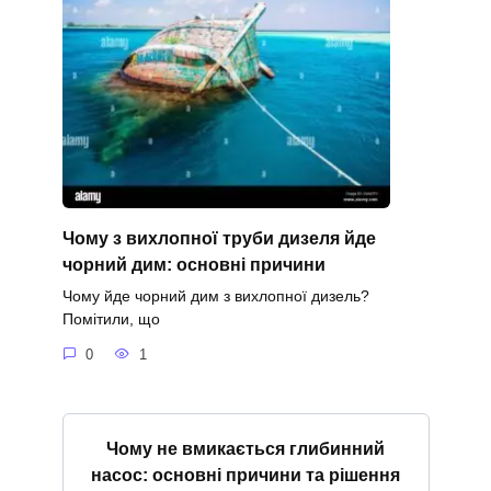
Чому з вихлопної труби дизеля йде
чорний дим: основні причини
Чому йде чорний дим з вихлопної дизель?
Помітили, що
0
1
Чому не вмикається глибинний
насос: основні причини та рішення