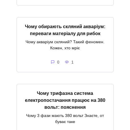
Чому обирають скляний акваріум:
переваги матеріалу для рибок
Чому акваріум скляний? Такий феномен.
Кожен, хто мріє
0
1
Чому трифазна система
електропостачання працює на 380
вольт: пояснення
Чому 3 фази мають 380 вольт Знаєте, от
буває таке