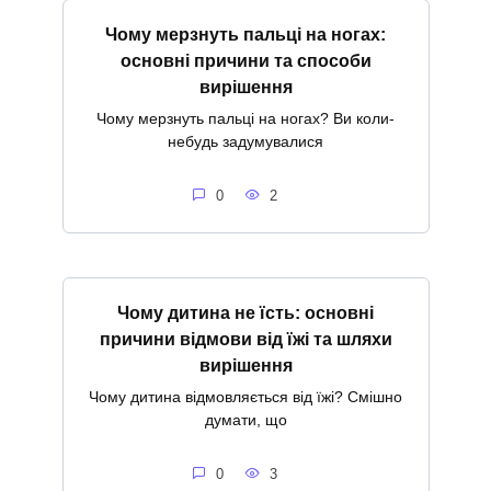
Чому мерзнуть пальці на ногах:
основні причини та способи
вирішення
Чому мерзнуть пальці на ногах? Ви коли-
небудь задумувалися
0
2
Чому дитина не їсть: основні
причини відмови від їжі та шляхи
вирішення
Чому дитина відмовляється від їжі? Смішно
думати, що
0
3