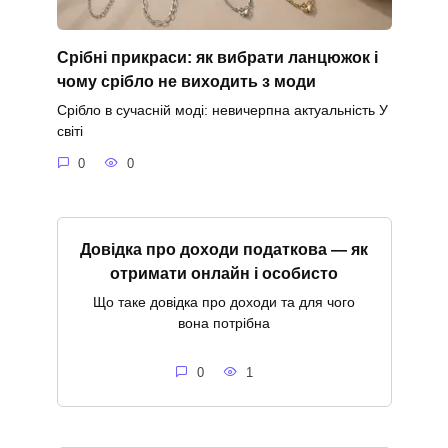
Срібні прикраси: як вибрати ланцюжок і
чому срібло не виходить з моди
Срібло в сучасній моді: невичерпна актуальність У
світі
0
0
Довідка про доходи податкова — як
отримати онлайн і особисто
Що таке довідка про доходи та для чого
вона потрібна
0
1