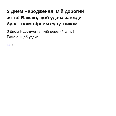
З Днем Народження, мій дорогий
зятю! Бажаю, щоб удача завжди
була твоїм вірним супутником
З Днем Народження, мій дорогий зятю!
Бажаю, щоб удача
0