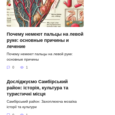
Почему немеют пальцы на левой
руке: основные причины и
лечение
Почему немеют пальцы на левой руке:
основные причины
0
1
Досліджуємо Самбірський
район: історія, культура та
туристичні місця
Самбірський район: Захоплююча мозаїка
історії та культури