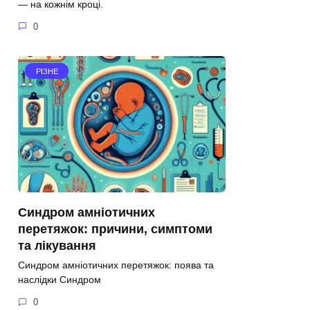
— на кожнім кроці.
0
РІЗНЕ
Синдром амніотичних
перетяжок: причини, симптоми
та лікування
Синдром амніотичних перетяжок: поява та
наслідки Синдром
0