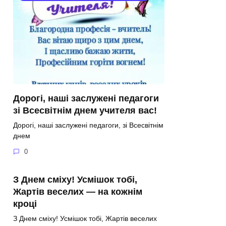
Дорогі, наші заслужені педагоги
зі Всесвітнім днем учителя вас!
Дорогі, наші заслужені педагоги, зі Всесвітнім
днем
0
З Днем сміху! Усмішок тобі,
Жартів веселих — на кожнім
кроці
З Днем сміху! Усмішок тобі, Жартів веселих