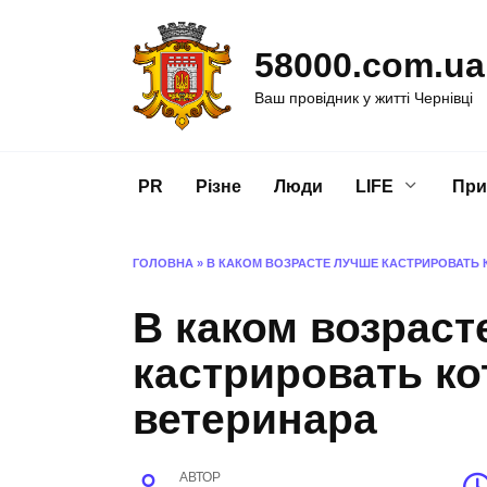
Перейти
до
58000.com.ua
вмісту
Ваш провідник у житті Чернівці
PR
Різне
Люди
LIFE
При
ГОЛОВНА
»
В КАКОМ ВОЗРАСТЕ ЛУЧШЕ КАСТРИРОВАТЬ 
В каком возраст
кастрировать ко
ветеринара
АВТОР