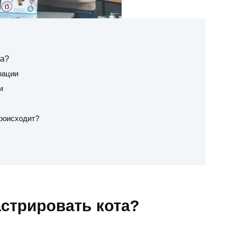
та?
рации
и
происходит?
стрировать кота?