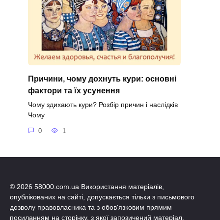
Причини, чому дохнуть кури: основні
фактори та їх усунення
Чому здихають кури? Розбір причин і наслідків
Чому
0
1
© 2026 58000.com.ua Використання матеріалів,
опублікованих на сайті, допускається тільки з письмового
дозволу правовласника та з обов'язковим прямим
посиланням на сторінку, з якої запозичений матеріал.