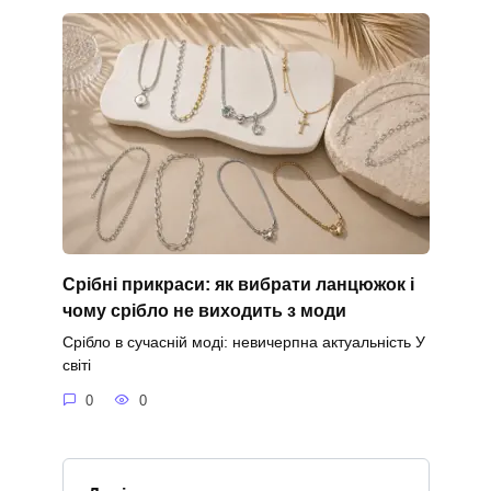
Срібні прикраси: як вибрати ланцюжок і
чому срібло не виходить з моди
Срібло в сучасній моді: невичерпна актуальність У
світі
0
0