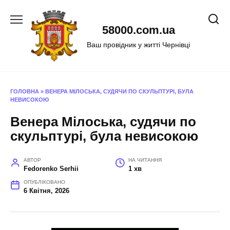
Перейти
до
58000.com.ua
вмісту
Ваш провідник у житті Чернівці
ГОЛОВНА
»
ВЕНЕРА МІЛОСЬКА, СУДЯЧИ ПО СКУЛЬПТУРІ, БУЛА
НЕВИСОКОЮ
Венера Мілоська, судячи по
скульптурі, була невисокою
АВТОР
НА ЧИТАННЯ
Fedorenko Serhii
1 хв
ОПУБЛІКОВАНО
6 Квітня, 2026