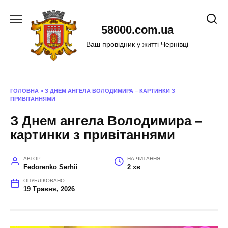
Перейти
до
58000.com.ua
вмісту
Ваш провідник у житті Чернівці
ГОЛОВНА
»
З ДНЕМ АНГЕЛА ВОЛОДИМИРА – КАРТИНКИ З
ПРИВІТАННЯМИ
З Днем ангела Володимира –
картинки з привітаннями
АВТОР
НА ЧИТАННЯ
Fedorenko Serhii
2 хв
ОПУБЛІКОВАНО
19 Травня, 2026