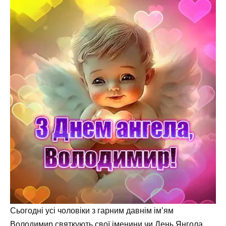
Сьогодні усі чоловіки з гарним давнім ім’ям
Володимир святкують свої іменини чи День Янгола.