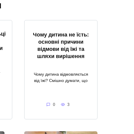
я
ці
Чому дитина не їсть:
основні причини
и
відмови від їжі та
шляхи вирішення
а
Чому дитина відмовляється
від їжі? Смішно думати, що
0
3