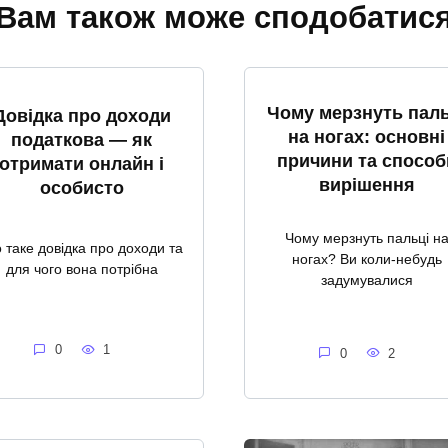
Вам також може сподобатис
Чому мерзнуть паль
Довідка про доходи
на ногах: основні
податкова — як
причини та способ
отримати онлайн і
вирішення
особисто
Чому мерзнуть пальці н
 таке довідка про доходи та
ногах? Ви коли-небудь
для чого вона потрібна
задумувалися
0
1
0
2