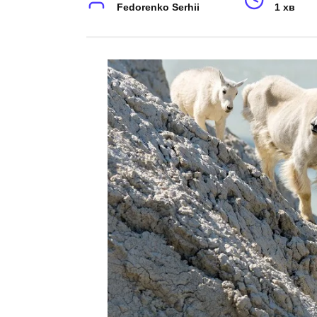
Fedorenko Serhii
1 хв