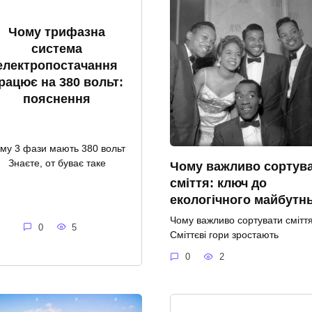
Чому трифазна
система
електропостачання
рацює на 380 вольт:
пояснення
му 3 фази мають 380 вольт
Знаєте, от буває таке
Чому важливо сортув
сміття: ключ до
екологічного майбутн
Чому важливо сортувати смітт
0
5
Сміттєві гори зростають
0
2