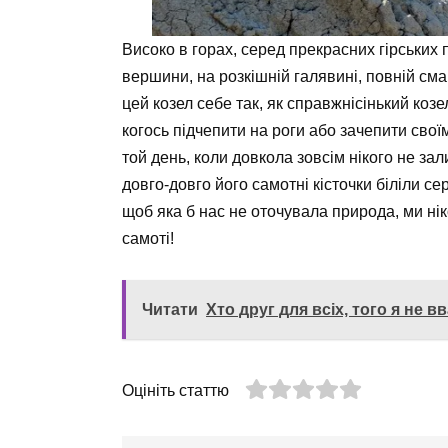
Високо в горах, серед прекрасних гірських 
вершини, на розкішній галявині, повній смар
цей козел себе так, як справжнісінький коз
когось підчепити на роги або зачепити свої
той день, коли довкола зовсім нікого не зали
довго-довго його самотні кісточки біліли с
щоб яка б нас не оточувала природа, ми ні
самоті!
Читати
Хто друг для всіх, того я не 
Оцініть статтю