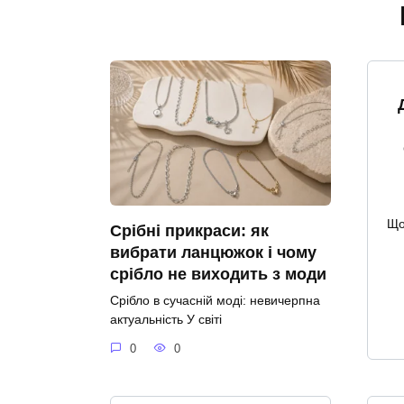
Що
Срібні прикраси: як
вибрати ланцюжок і чому
срібло не виходить з моди
Срібло в сучасній моді: невичерпна
актуальність У світі
0
0