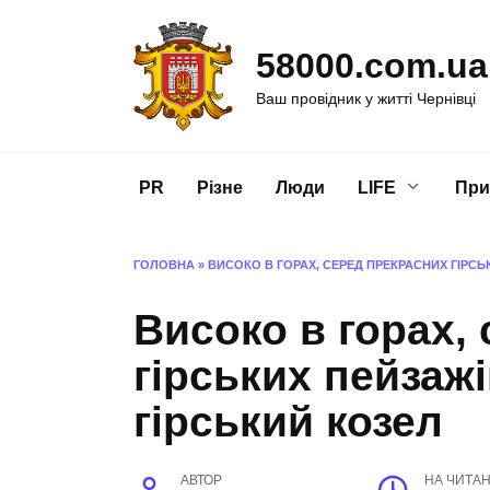
Перейти
до
58000.com.ua
вмісту
Ваш провідник у житті Чернівці
PR
Різне
Люди
LIFE
При
ГОЛОВНА
»
ВИСОКО В ГОРАХ, СЕРЕД ПРЕКРАСНИХ ГІРСЬ
Високо в горах,
гірських пейзаж
гірський козел
АВТОР
НА ЧИТА