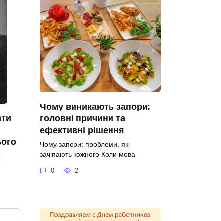
Чому виникають запори:
ати
головні причини та
ефективні рішення
ього
Чому запори: проблеми, які
зачіпають кожного Коли мова
я
0
2