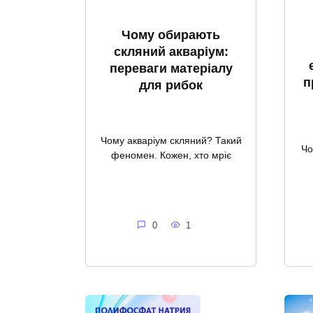
Чому обирають
скляний акваріум:
переваги матеріалу
п
для рибок
Чому акваріум скляний? Такий
Чо
феномен. Кожен, хто мріє
0
1