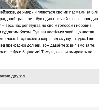
пейзажів, де хмари чіпляються своїми пасмами за білі
агдової траві, жив-був один гірський козел. І поводив
ел – весь час репетував не своїм голосом і норовив
м кудлатим боком. Був він настільки злий, що настав
шилося. І тоді козел захирів від смутку та здох. І ще
еред прекрасної долини. Тож давайте ж вип’ємо за те,
коли не були б цапами! Тому що козли вмирають на
вважаю другом