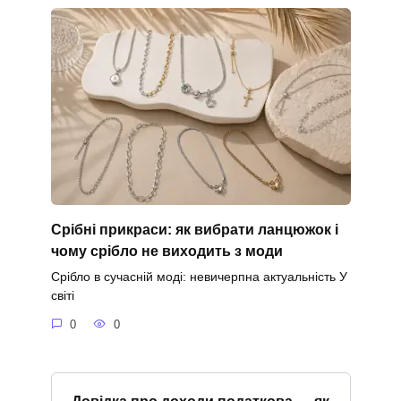
Срібні прикраси: як вибрати ланцюжок і
чому срібло не виходить з моди
Срібло в сучасній моді: невичерпна актуальність У
світі
0
0