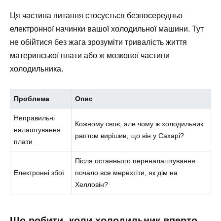
Ця частина питання стосується безпосередньо
електронної начинки вашої холодильної машини. Тут
не обійтися без жага зрозуміти тривалість життя
материнської плати або ж мозкової частини
холодильника.
Проблема
Опис
Неправильні
Кожному своє, але чому ж холодильник
налаштування
раптом вирішив, що він у Сахарі?
плати
Після останнього переналаштування
Електронні збої
почало все мерехтіти, як дім на
Хелловін?
Що робити, коли холодильник вперто