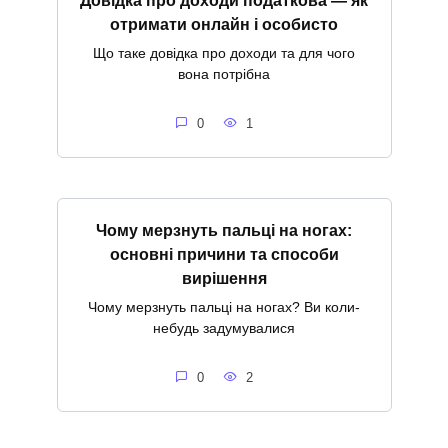
Довідка про доходи податкова — як
отримати онлайн і особисто
Що таке довідка про доходи та для чого
вона потрібна
0
1
Чому мерзнуть пальці на ногах:
основні причини та способи
вирішення
Чому мерзнуть пальці на ногах? Ви коли-
небудь задумувалися
0
2