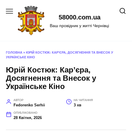
Перейти
до
58000.com.ua
вмісту
Ваш провідник у житті Чернівці
ГОЛОВНА
»
ЮРІЙ КОСТЮК: КАР’ЄРА, ДОСЯГНЕННЯ ТА ВНЕСОК У
УКРАЇНСЬКЕ КІНО
Юрій Костюк: Кар’єра,
Досягнення та Внесок у
Українське Кіно
АВТОР
НА ЧИТАННЯ
Fedorenko Serhii
3 хв
ОПУБЛІКОВАНО
28 Квітня, 2026