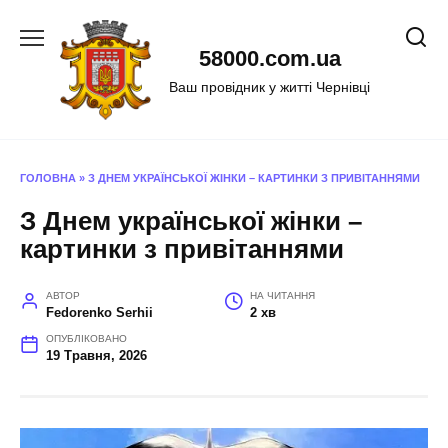
Перейти
до
58000.com.ua
вмісту
Ваш провідник у житті Чернівці
ГОЛОВНА
»
З ДНЕМ УКРАЇНСЬКОЇ ЖІНКИ – КАРТИНКИ З ПРИВІТАННЯМИ
З Днем української жінки –
картинки з привітаннями
АВТОР
НА ЧИТАННЯ
Fedorenko Serhii
2 хв
ОПУБЛІКОВАНО
19 Травня, 2026